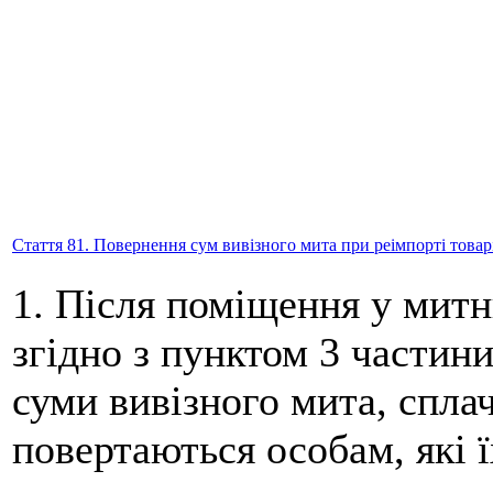
Стаття 81. Повернення сум вивізного мита при реімпорті товар
1. Після поміщення у мит
згідно з пунктом 3 частини
суми вивізного мита, сплач
повертаються особам, які ї