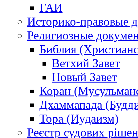
ГАИ
Историко-правовые 
Религиозные докуме
Библия (Христианс
Ветхий Завет
Новый Завет
Коран (Мусульман
Дхаммапада (Будд
Тора (Иудаизм)
Реєстр судових ріше