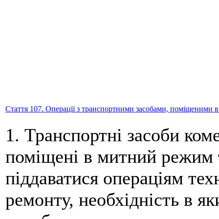
Стаття 107. Операції з транспортними засобами, поміщеними 
1. Транспортні засоби ком
поміщені в митний режим 
піддаватися операціям тех
ремонту, необхідність в я