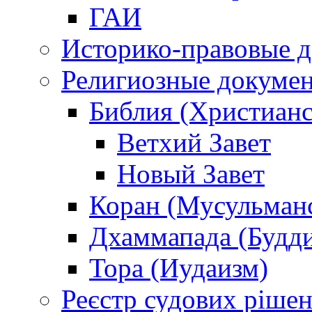
ГАИ
Историко-правовые 
Религиозные докуме
Библия (Христианс
Ветхий Завет
Новый Завет
Коран (Мусульман
Дхаммапада (Будд
Тора (Иудаизм)
Реєстр судових ріше