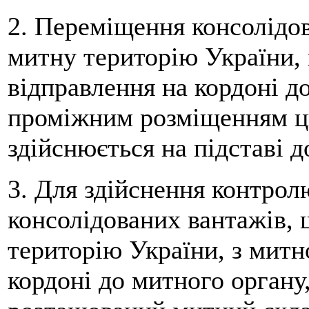
2. Переміщення консолідов
митну територію України, 
відправлення на кордоні д
проміжним розміщенням ци
здійснюється на підставі д
3. Для здійснення контро
консолідованих вантажів, 
територію України, з митн
кордоні до митного органу,