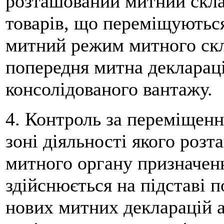
розташований митний скла
товарів, що переміщуються
митний режим митного скл
попередня митна деклараці
консолідованого вантажу.
4. Контроль за переміщенн
зоні діяльності якого роз
митного органу призначен
здійснюється на підставі 
нових митних декларацій а