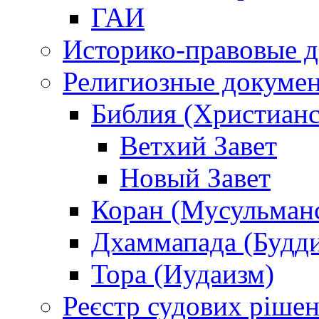
ГАИ
Историко-правовые 
Религиозные докуме
Библия (Христианс
Ветхий Завет
Новый Завет
Коран (Мусульман
Дхаммапада (Будд
Тора (Иудаизм)
Реєстр судових ріше