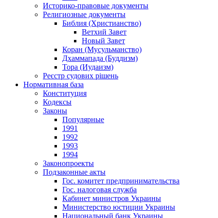
Историко-правовые документы
Религиозные документы
Библия (Христианство)
Ветхий Завет
Новый Завет
Коран (Мусульманство)
Дхаммапада (Буддизм)
Тора (Иудаизм)
Реєстр судових рішень
Нормативная база
Конституция
Кодексы
Законы
Популярные
1991
1992
1993
1994
Законопроекты
Подзаконные акты
Гос. комитет предпринимательства
Гос. налоговая служба
Кабинет министров Украины
Министерство юстиции Украины
Национальный банк Украины