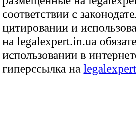
размещенные на legalexper
соответствии с законодат
цитировании и использов
на legalexpert.in.ua обяз
использовании в интернет
гиперссылка на
legalexpert