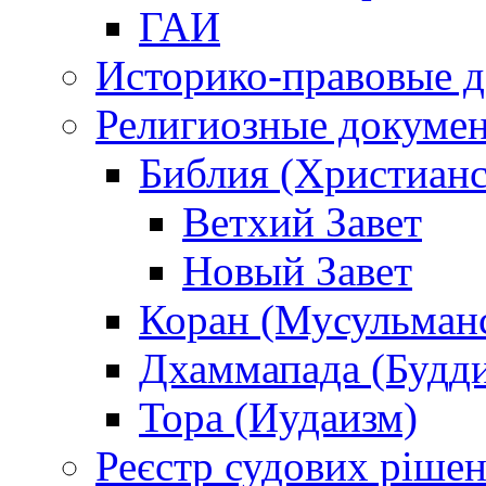
ГАИ
Историко-правовые 
Религиозные докуме
Библия (Христианс
Ветхий Завет
Новый Завет
Коран (Мусульман
Дхаммапада (Будд
Тора (Иудаизм)
Реєстр судових ріше