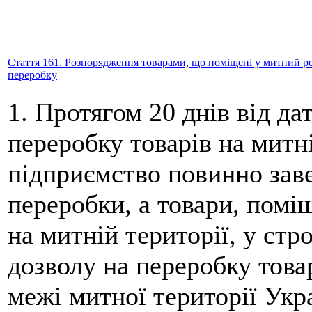
Стаття 161. Розпорядження товарами, що поміщені у митний реж
переробку
1. Протягом 20 днів від да
переробку товарів на митн
підприємство повинно заве
переробки, а товари, пом
на митній території, у стр
дозволу на переробку товар
межі митної території Укр