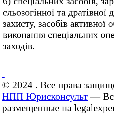
6) спеціальних засобів, з
сльозогінної та дратівної д
захисту, засобів активної 
виконання спеціальних оп
заходів.
© 2024 . Все права защищ
НПП Юрисконсульт
— Все
размещенные на legalexper