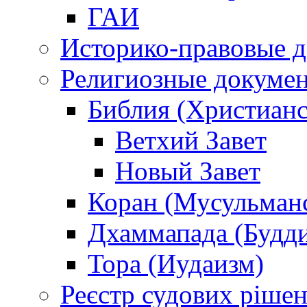
ГАИ
Историко-правовые 
Религиозные докуме
Библия (Христианс
Ветхий Завет
Новый Завет
Коран (Мусульман
Дхаммапада (Будд
Тора (Иудаизм)
Реєстр судових ріше