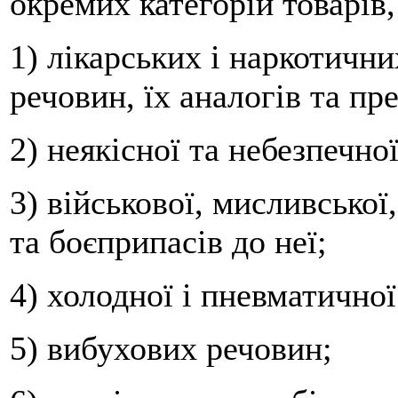
окремих категорій товарів,
1) лікарських і наркотичн
речовин, їх аналогів та пр
2) неякісної та небезпечної
3) військової, мисливської
та боєприпасів до неї;
4) холодної і пневматичної
5) вибухових речовин;