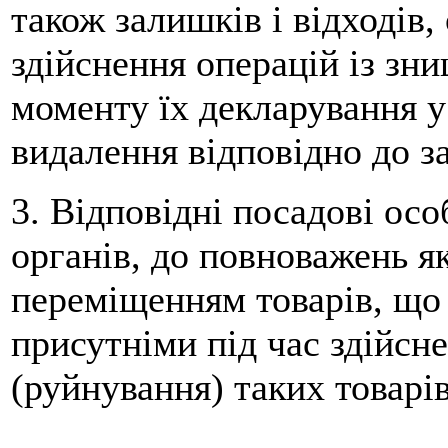
також залишків і відходів,
здійснення операцій із зн
моменту їх декларування 
видалення відповідно до з
3. Відповідні посадові ос
органів, до повноважень я
переміщенням товарів, що
присутніми під час здійсн
(руйнування) таких товарів