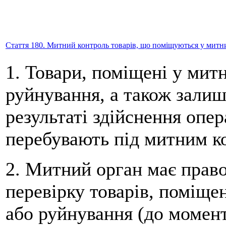
Стаття 180. Митний контроль товарів, що поміщуються у мит
1. Товари, поміщені у ми
руйнування, а також залиш
результаті здійснення опер
перебувають під митним к
2. Митний орган має право
перевірку товарів, поміщ
або руйнування (до момент