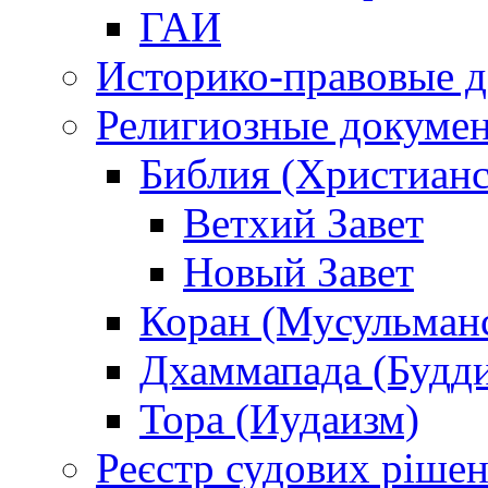
ГАИ
Историко-правовые 
Религиозные докуме
Библия (Христианс
Ветхий Завет
Новый Завет
Коран (Мусульман
Дхаммапада (Будд
Тора (Иудаизм)
Реєстр судових ріше