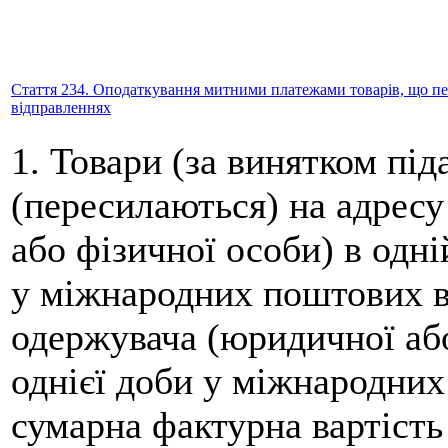
Стаття 234. Оподаткування митними платежами товарів, що пе
відправленнях
1. Товари (за винятком пі
(пересилаються) на адрес
або фізичної особи) в одні
у міжнародних поштових в
одержувача (юридичної або
однієї доби у міжнародних
сумарна фактурна вартість