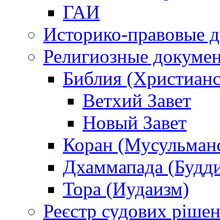
ГАИ
Историко-правовые 
Религиозные докуме
Библия (Христианс
Ветхий Завет
Новый Завет
Коран (Мусульман
Дхаммапада (Будд
Тора (Иудаизм)
Реєстр судових ріше