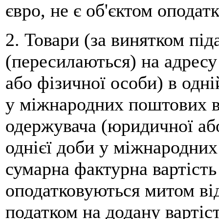
євро, не є об'єктом опода
2. Товари (за винятком пі
(пересилаються) на адрес
або фізичної особи) в одні
у міжнародних поштових в
одержувача (юридичної або
однієї доби у міжнародних
сумарна фактурна вартість
оподатковуються митом від
податком на додану вартіс