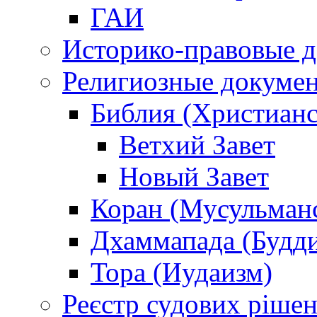
ГАИ
Историко-правовые 
Религиозные докуме
Библия (Христианс
Ветхий Завет
Новый Завет
Коран (Мусульман
Дхаммапада (Будд
Тора (Иудаизм)
Реєстр судових ріше