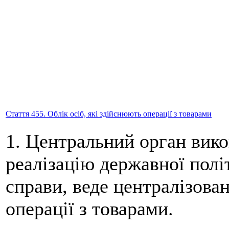
Стаття 455. Облік осіб, які здійснюють операції з товарами
1. Центральний орган вико
реалізацію державної полі
справи, веде централізован
операції з товарами.