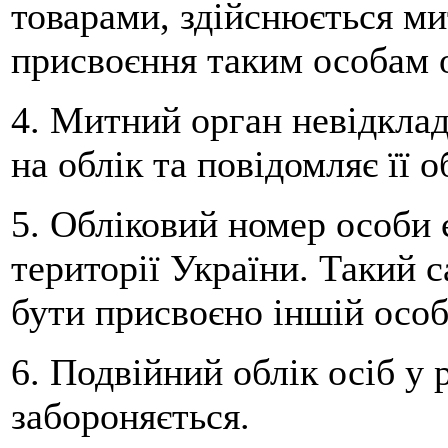
товарами, здійснюється м
присвоєння таким особам 
4. Митний орган невідклад
на облік та повідомляє її 
5. Обліковий номер особи 
території України. Такий 
бути присвоєно іншій особ
6. Подвійний облік осіб у
забороняється.