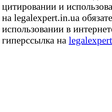
цитировании и использов
на legalexpert.in.ua обяз
использовании в интернет
гиперссылка на
legalexpert