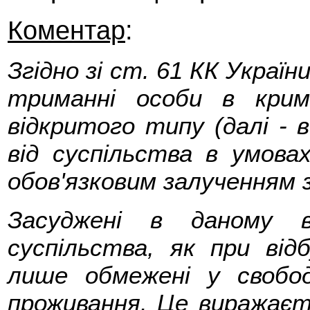
Коментар
:
Згідно зі ст. 61 КК Україн
триманні особи в кримі
відкритого типу (далі - в
від суспільства в умова
обов'язковим залученням з
Засуджені в даному в
суспільства, як при відб
лише обмежені у свобод
проживання. Це виражаєт