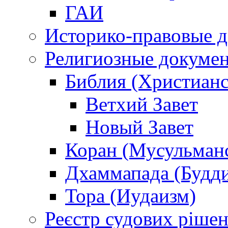
ГАИ
Историко-правовые 
Религиозные докуме
Библия (Христианс
Ветхий Завет
Новый Завет
Коран (Мусульман
Дхаммапада (Будд
Тора (Иудаизм)
Реєстр судових ріше