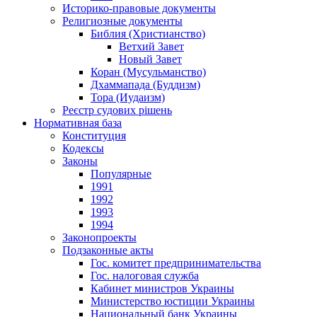
Историко-правовые документы
Религиозные документы
Библия (Христианство)
Ветхий Завет
Новый Завет
Коран (Мусульманство)
Дхаммапада (Буддизм)
Тора (Иудаизм)
Реєстр судових рішень
Нормативная база
Конституция
Кодексы
Законы
Популярные
1991
1992
1993
1994
Законопроекты
Подзаконные акты
Гос. комитет предпринимательства
Гос. налоговая служба
Кабинет министров Украины
Министерство юстиции Украины
Национальный банк Украины