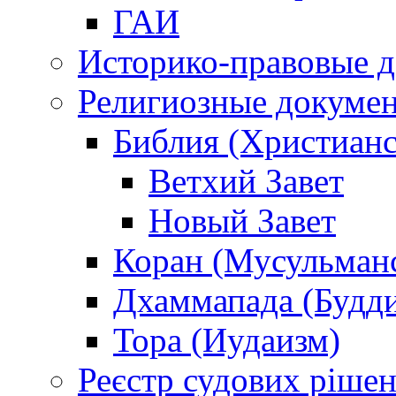
ГАИ
Историко-правовые 
Религиозные докуме
Библия (Христианс
Ветхий Завет
Новый Завет
Коран (Мусульман
Дхаммапада (Будд
Тора (Иудаизм)
Реєстр судових ріше