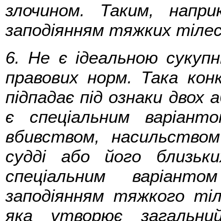
злочином. Таким, напри
заподіянням тяжких тілесн
6. Не є ідеальною сукупн
правових норм. Така конк
підпадає під ознаки двох 
є спеціальним варіанто
вбивством, насильство
судді або його близьк
спеціальним варіант
заподіянням тяжкого тіл
яка утворює загальний