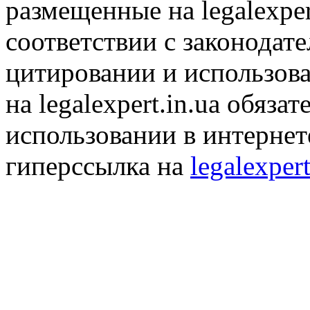
размещенные на legalexper
соответствии с законодат
цитировании и использов
на legalexpert.in.ua обяз
использовании в интернет
гиперссылка на
legalexpert