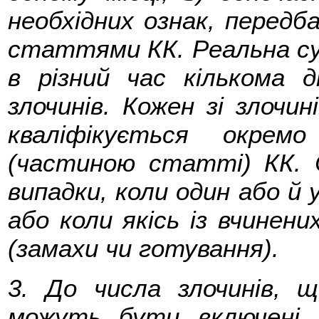
необхідних ознак, передб
статтями КК. Реальна сук
в різний час кількома 
злочинів. Кожен зі злочин
кваліфікується окрем
(частиною статті) КК. 
випадки, коли один або й у
або коли якісь із вчинени
(замахи чи готування).
3. До числа злочинів, 
можуть бути включені з