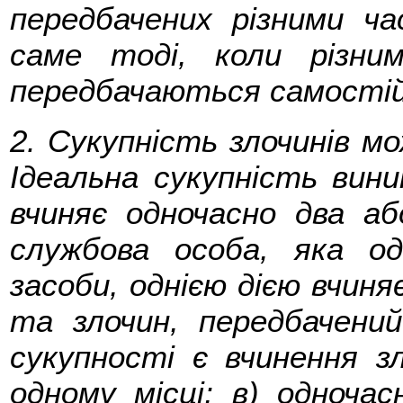
передбачених різними ч
саме тоді, коли різни
передбачаються самостійн
2. Сукупність злочинів м
Ідеальна сукупність вини
вчиняє одночасно два аб
службова особа, яка о
засоби, однією дією вчиня
та злочин, передбачений
сукупності є вчинення зл
одному місці; в) одночас