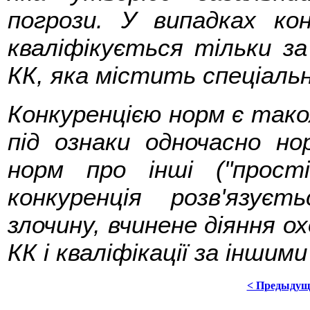
погрози. У випадках кон
кваліфікується тільки 
КК, яка містить спеціаль
Конкуренцією норм є також
під ознаки одночасно н
норм про інші ("прост
конкуренція розв'язує
злочину, вчинене діяння 
КК і кваліфікації за інши
< Предыдущ