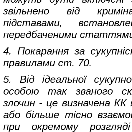
звільнено від кримін
підставами, встанов
передбаченими статтями 
4. Покарання за сукупні
правилами ст. 70.
5. Від ідеальної сукупн
особою так званого ск
злочин - це визначена КК 
або більше тісно взаємоп
при окремому розгляд