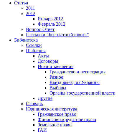
Статьи
2011
2012
Январь 2012
Февраль 2012
Вопрос-Ответ
Рассылки "Бесплатный юрист"
Библиотека
Ссылки
Шаблоны
Акты
Договоры
Иски и заявления
Гражданство и регистрация
Разное
Въезд-выезд из Украины
Выборы
Органы государственной власти
Другие
Словарь
Юридическая литература
Гражданское право
Финансово-кредитное право
Земельное право
ГАИ