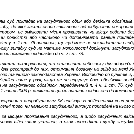
ям суд покладає на засудженого один або декілька обов'язків, 
обу, до якої застосовано звільнення від відбування покарання 
дитором, не змінювати місця проживання чи місця роботи без
 повністю або частково чи доповнювати раніше покладені 
ту ч. 1 ст. 76 випливає, що суд може не покладати на особу,
ьому випадку суд не матиме можливості дорікнути засудженому
ого покарання відповідно до ч. 2 ст. 78.
няття захворювання, що становить небезпеку для здоров'я ін
для реєстрації до них, отримання дозволу на виїзд за межі Ук
го та іншого законодавства України. Відповідно до пунктів 2, 3 
країни лише у разі, якщо це не порушує його обов'язків пові
 на засудженого обов'язок, передбачений п. 4 ч. 1 ст. 76, су
 11 липня 2003 р. вирішення цього питання віднесено до компетен
 покарання з випробуванням КК пов'язує із здійсненням контр
ні того, чи належно засуджений виконує покладені на нього обо
за місцем проживання засудженого, а щодо засуджених війсь
ьників військових установ, в яких проходять службу засуджен