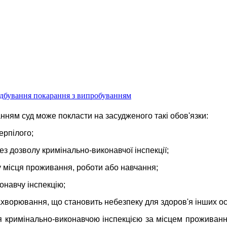
 відбування покарання з випробуванням
анням суд може покласти на засудженого такі обов'язки:
ерпілого;
ез дозволу кримінально-виконавчої інспекції;
у місця проживання, роботи або навчання;
онавчу інспекцію;
захворювання, що становить небезпеку для здоров'я інших ос
ся кримінально-виконавчою інспекцією за місцем проживанн