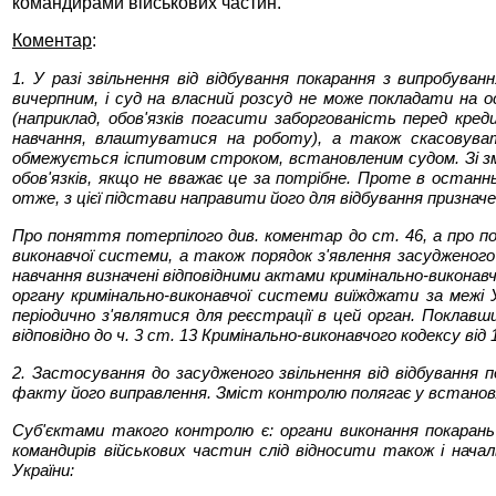
командирами військових частин.
Коментар
:
1. У разі звільнення від відбування покарання з випробуванн
вичерпним, і суд на власний розсуд не може покладати на ос
(наприклад, обов'язків погасити заборгованість перед кре
навчання, влаштуватися на роботу), а також скасовувати
обмежується іспитовим строком, встановленим судом. Зі зміс
обов'язків, якщо не вважає це за потрібне. Проте в останн
отже, з цієї підстави направити його для відбування призначен
Про поняття потерпілого див. коментар до ст. 46, а про по
виконавчої системи, а також порядок з'явлення засудженого 
навчання визначені відповідними актами кримінально-виконавчо
органу кримінально-виконавчої системи виїжджати за межі У
періодично з'являтися для реєстрації в цей орган. Поклавши
відповідно до ч. 3 ст. 13 Кримінально-виконавчого кодексу від
2. Застосування до засудженого звільнення від відбування
факту його виправлення. Зміст контролю полягає у встановлен
Суб'єктами такого контролю є: органи виконання покарань 
командирів військових частин слід відносити також і начал
України: