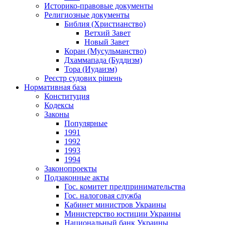
Историко-правовые документы
Религиозные документы
Библия (Христианство)
Ветхий Завет
Новый Завет
Коран (Мусульманство)
Дхаммапада (Буддизм)
Тора (Иудаизм)
Реєстр судових рішень
Нормативная база
Конституция
Кодексы
Законы
Популярные
1991
1992
1993
1994
Законопроекты
Подзаконные акты
Гос. комитет предпринимательства
Гос. налоговая служба
Кабинет министров Украины
Министерство юстиции Украины
Национальный банк Украины