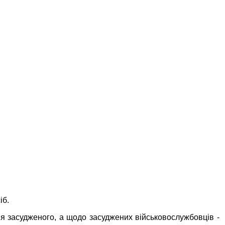
іб.
я засудженого, а щодо засуджених військовослужбовців -