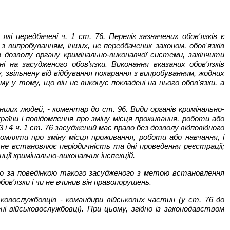
які передбачені ч. 1 ст. 76. Перелік зазначених обов'язків є
з випробуванням, інших, не передбачених законом, обов'язків
 дозволу органу кримінально-виконавчої системи, закінчити
на засудженого обов'язки. Виконання вказаних обов'язків
 звільнену від відбування покарання з випробуванням, жодних
 у тому, що він не виконує покладені на нього обов'язки, а
ших людей, - коментар до ст. 96. Види органів кримінально-
раїни і повідомлення про зміну місця проживання, роботи або
і 4 ч. 1 ст. 76 засуджений має право без дозволу відповідного
домляти про зміну місця проживання, роботи або навчання, і
д не встановлює періодичність та дні проведення реєстрації;
ції кримінально-виконавчих інспекцій.
олю за поведінкою такого засудженого з метою встановлення
в'язки і чи не вчинив він правопорушень.
ковослужбовців - командири військових частин (у ст. 76 до
і військовослужбовці). При цьому, згідно із законодавством