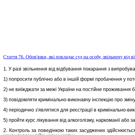
Стаття 76. Обов'язки, які покладає суд на особу, звільнену від
1. У разі звільнення від відбування покарання з випробув
1) попросити публічно або в іншій формі пробачення у пот
2) не виїжджати за межі України на постійне проживання б
3) повідомляти кримінально-виконавчу інспекцію про змін
4) періодично з'являтися для реєстрації в кримінально-вик
5) пройти курс лікування від алкоголізму, наркоманії або 
2. Контроль за поведінкою таких засуджених здійснюєть