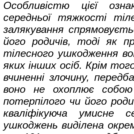
Особливістю цієї озна
середньої тяжкості ті
залякування спрямовуєть
його родичів, тоді як п
тілесного ушкодження во
яких інших осіб. Крім тог
вчиненні злочину, передб
воно не охоплює собою
потерпілого чи його родич
кваліфікуюча умисне с
ушкоджень виділена окремо