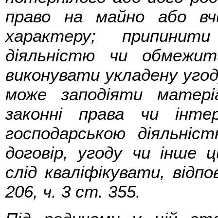
право на майно або вчи
характеру; припинити
діяльністю чи обмежит
виконувати укладену угоду
може заподіяти матер
законні права чи інт
господарською діяльніс
договір, угоду чи інше ц
слід кваліфікувати, відпов
206, ч. 3 ст. 355.