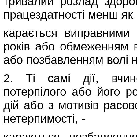
тривалий розлад здоров
працездатності менш як 
карається виправними
років або обмеженням в
або позбавленням волі н
2. Ті самі дії, вчи
потерпілого або його р
дій або з мотивів расово
нетерпимості, -
караються позбавленн