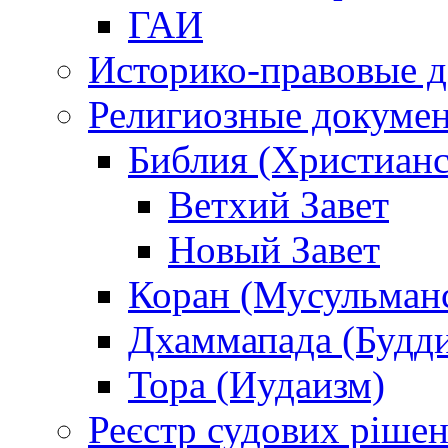
ГАИ
Историко-правовые 
Религиозные докуме
Библия (Христианс
Ветхий Завет
Новый Завет
Коран (Мусульман
Дхаммапада (Будд
Тора (Иудаизм)
Реєстр судових ріше