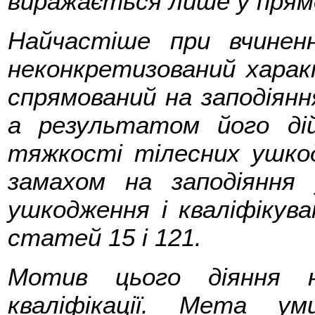
виражається лише у прям
Найчастіше при вчинен
неконкретизований харак
спрямований на заподіян
а результатом його дій
тяжкості тілесних ушкод
замахом на заподіяння
ушкодження і кваліфікув
статей 15 і 121.
Мотив цього діяння 
кваліфікації. Мета ум