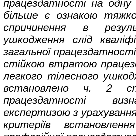
працездатності на одну
більше є ознакою тяжко
спричинення в резул
ушкодження слід квалі
загальної працездатності
стійкою втратою працезд
легкого тілесного ушкодж
встановлено ч. 2 с
працездатності визн
експертизою з урахуванн
критеріїв встановлен