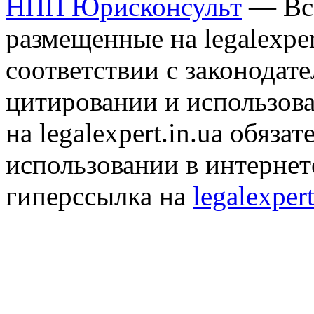
НПП Юрисконсульт
— Все
размещенные на legalexper
соответствии с законодат
цитировании и использов
на legalexpert.in.ua обяз
использовании в интернет
гиперссылка на
legalexpert