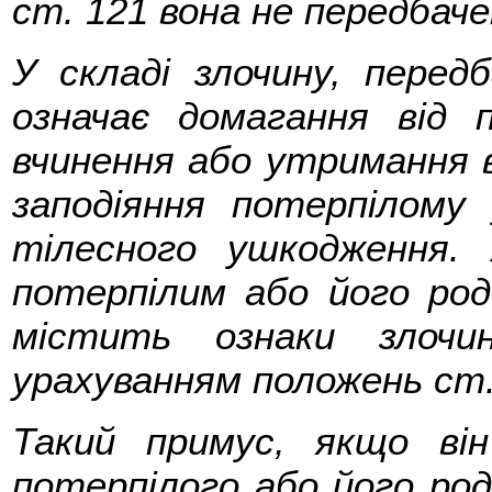
ст. 121 вона не передбаче
У складі злочину, перед
означає домагання від 
вчинення або утримання в
заподіяння потерпілому
тілесного ушкодження.
потерпілим або його род
містить ознаки злочи
урахуванням положень ст.
Такий примус, якщо ві
потерпілого або його род