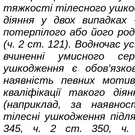
тяжкості тілесного ушкод
діяння у двох випадках 
потерпілого або його роди
(ч. 2 ст. 121). Водночас 
вчиненні умисного се
ушкодження є обов'язков
наявність певних моти
кваліфікації такого д
(наприклад, за наявнос
тілесні ушкодження підля
345, ч. 2 ст. 350, ч.