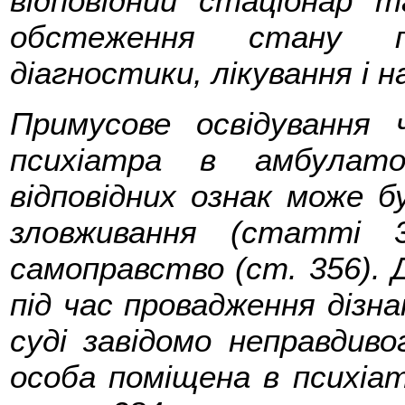
відповідний стаціонар т
обстеження стану пс
діагностики, лікування і н
Примусове освідування 
психіатра в амбулато
відповідних ознак може б
зловживання (статті 
самоправство (ст. 356).
під час провадження дізна
суді завідомо неправдиво
особа поміщена в психіат