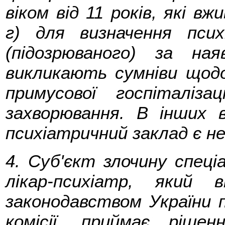
віком від 11 років, які в
г) для визначення псих
(підозрюваного) за на
викликають сумніви щодо
примусової госпіталіза
захворювання. В інших 
психіатричний заклад є н
4. Суб'єкт злочину спец
лікар-психіатр, який 
законодавством України п
комісії, приймає ріш