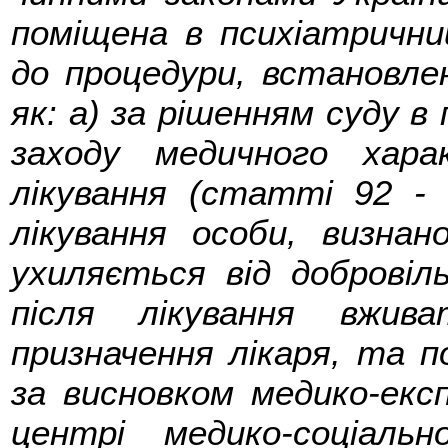
поміщена в психіатричний
до процедури, встановлен
як: а) за рішенням суду в
заходу медичного хар
лікування (статті 92 - 
лікування особи, визнан
ухиляється від добровіл
після лікування вжив
призначення лікаря, та по
за висновком медико-експ
центрі медико-соціально