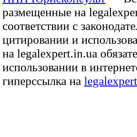
размещенные на legalexper
соответствии с законодат
цитировании и использов
на legalexpert.in.ua обяз
использовании в интернет
гиперссылка на
legalexpert