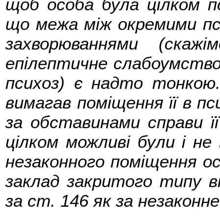
щоб особа була цілком п
що межа між окремими пс
захворюваннями (скаж
епілептичне слабоумство,
психоз) є надто тонкою
вимагав поміщення її в пс
за обставинами справи ї
цілком можливі були і не 
незаконного поміщення ос
заклад закритого типу в
за ст. 146 як за незаконне