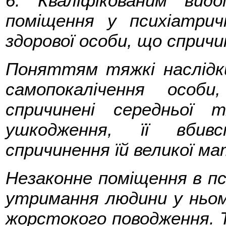
6. Кваліфікованим вид
поміщення у психіатрич
здорової особи, що спричи
Поняттям тяжкі наслідк
самопокалічення особ
спричинені середньої
ушкодження, її вбивс
спричинення їй великої м
Незаконне поміщення в пс
утримання людини у ньо
жорстокого поводження. Т