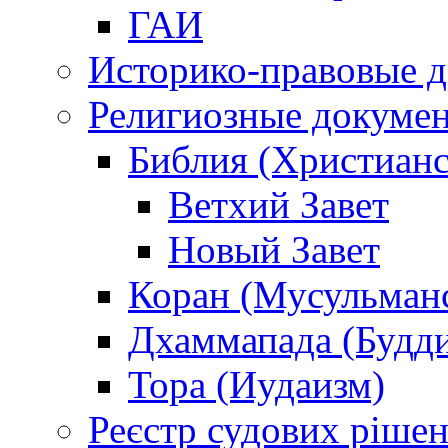
ГАИ
Историко-правовые 
Религиозные докуме
Библия (Христианс
Ветхий Завет
Новый Завет
Коран (Мусульман
Дхаммапада (Будд
Тора (Иудаизм)
Реєстр судових ріше