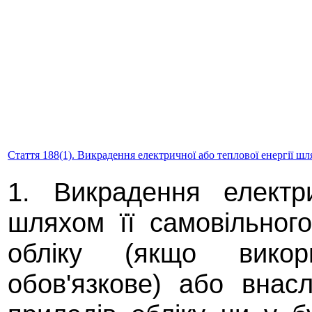
Стаття 188(1). Викрадення електричної або теплової енергії шл
1. Викрадення електр
шляхом її самовільног
обліку (якщо викор
обов'язкове) або внас