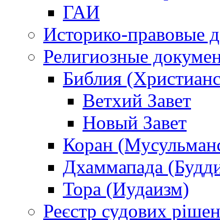
ГАИ
Историко-правовые 
Религиозные докуме
Библия (Христианс
Ветхий Завет
Новый Завет
Коран (Мусульман
Дхаммапада (Будд
Тора (Иудаизм)
Реєстр судових ріше