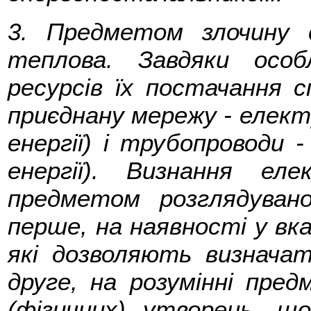
3. Предметом злочину є
теплова. Завдяки осо
ресурсів їх постачання 
приєднану мережу - елект
енергії) і трубопроводи 
енергії). Визнання еле
предметом розглядувано
перше, на наявності у вка
які дозволяють визначати
друге, на розумінні пре
(фізичних) утворень, 