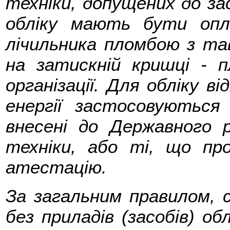
техніки, допущених до зас
обліку мають бути опло
лічильника пломбою з т
на затискній кришці - 
організації. Для обліку в
енергії застосовуються 
внесені до Державного р
техніки, або ті, що пр
атестацію.
За загальним правилом, с
без приладів (засобів) об