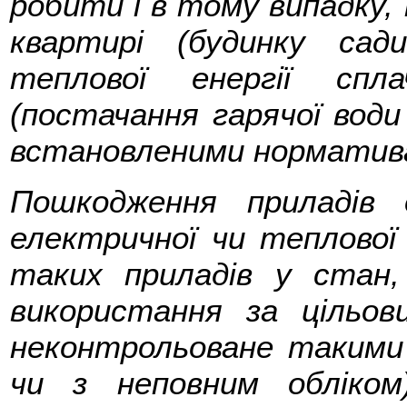
робити і в тому випадку, 
квартирі (будинку сад
теплової енергії спл
(постачання гарячої води
встановленими норматив
Пошкодження приладів 
електричної чи теплової 
таких приладів у стан,
використання за цільов
неконтрольоване такими 
чи з неповним обліком