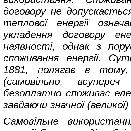
договору не допускаєтьс
теплової енергії означ
укладення договору ен
наявності, однак з пор
споживання енергії. Сут
1881, полягає в тому
(самовільно, всупере
безоплатно споживає еле
завдаючи значної (великої
Самовільне використан