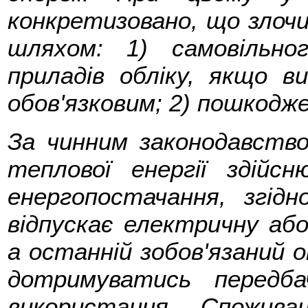
конкретизовано, що злочи
шляхом: 1) самовільно
приладів обліку, якщо в
обов'язковим; 2) пошкодже
За чинним законодавств
теплової енергії здійс
енергопостачання, згід
відпускає електричну або
а останній зобов'язаний
дотримуватись передба
використання. Спожива