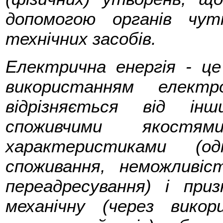
допомогою органів чу
технічних засобів.
Електрична енергія - це 
використанням електр
відрізняється від інш
споживчими якостям
характеристиками (од
споживання, неможливіс
переадресування) і при
механічну (через вико