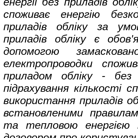
енергії без приладів облі
споживає енергію безк
приладів обліку за ум
приладів обліку є обов'
допомогою замаскован
електропроводки спожи
приладом обліку - без 
підрахування кількості сп
використання приладів о
встановленими правила
та тепловою енергією 
договором про користуван