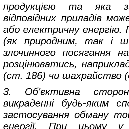
продукцією та яка з
відповідних приладів мо
або електричну енергію. 
(як природним, так і ш
злочинного посягання н
розцінюватись, наприклад,
(ст. 186) чи шахрайство (
3. Об'єктивна сторо
викраденні будь-яким сп
застосування обману то
енергії. При цьому у