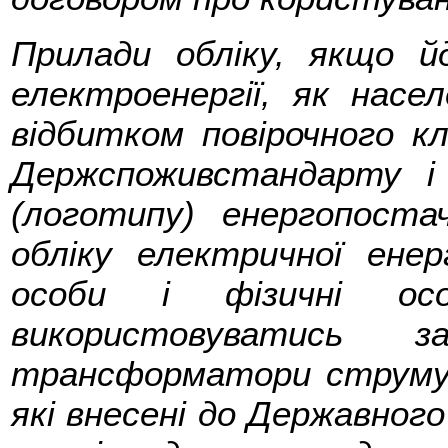
Прилади обліку, якщо й
електроенергії, як насе
відбитком повірочного к
Держспоживстандарту і
(логотипу) енергопоста
обліку електричної енер
особи і фізичні ос
використовуватись за
трансформатори струму і
які внесені до Державного