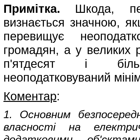
Примітка.
Шкода, пе
визнається значною, як
перевищує неоподатк
громадян, а у великих р
п'ятдесят і біл
неоподатковуваний міні
Коментар
:
1. Основним безпосеред
власності на електри
додатковими об'єктам