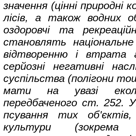
значення (цінні природні к
лісів, а також водних об
оздоровчі та рекреацій
становлять національне
відтворенню і втрата 
серйозні негативні нас
суспільства (полігони тощ
мати на увазі еколо
передбаченого ст. 252. 
псування тих об'єктів,
культури (зокрема о