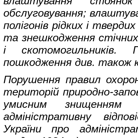
влаштування стоянок
обслуговування; влаштува
полігонів рідких і твердих
та знешкодження стічних в
і скотомогильників.
пошкодження див. також к
Порушення правил охорон
територій природно-запові
умисним знищенням 
адміністративну відпо
України про адміністр