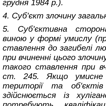
грудня 1984 р.).
4. Суб'єкт злочину загаль
5. Суб'єктивна сторон
виною у формі умислу (пр
ставлення до загибелі лю
при вчиненні цього злочину
такого ставлення при вч
ст. 245. Якщо умисне
території та об'єктів
здійснюється із хуліган
потребують кваліфікац