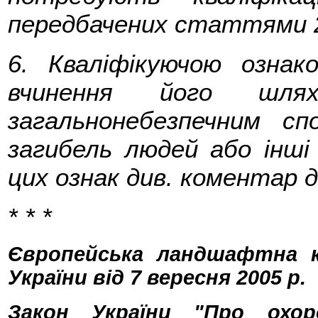
передбачених статтями 2
6. Кваліфікуючою ознак
вчинення його шля
загальнонебезпечним с
загибель людей або інші
цих ознак див. коментар д
* * *
Європейська ландшафтна к
України від 7 вересня 2005 р.
Закон України "Про охор