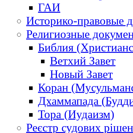
ГАИ
Историко-правовые 
Религиозные докуме
Библия (Христианс
Ветхий Завет
Новый Завет
Коран (Мусульман
Дхаммапада (Будд
Тора (Иудаизм)
Реєстр судових ріше