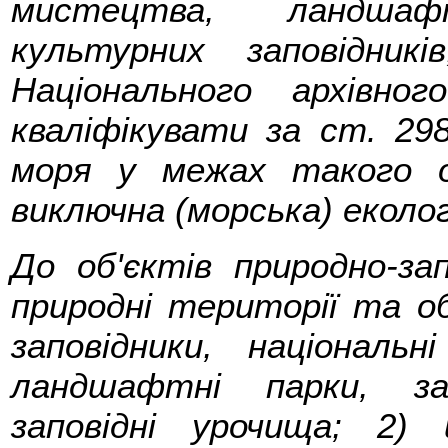
мистецтва, ландшаф
культурних заповідник
Національного архівно
кваліфікувати за ст. 29
моря у межах такого о
виключна (морська) екологі
До об'єктів природно-за
природні території та об
заповідники, національн
ландшафтні парки, за
заповідні урочища; 2)