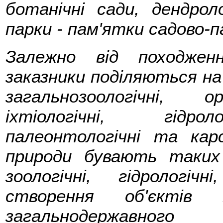
ботанічні сади, дендроло
парки - пам'ятки садово-
Залежно від походжен
заказники поділяються на 
загальнозоологічні, ор
іхтіологічні, гідроло
палеонтологічні та карс
природи бувають таких в
зоологічні, гідрологіч
створення об'єктів п
загальнодержавног