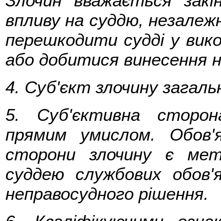
Злочин вважається закі
впливу на суддю, незалежн
перешкодити судді у вико
або добитися винесення н
4. Суб'єкт злочину загаль
5. Суб'єктивна сторон
прямим умислом. Обов'я
сторони злочину є ме
суддею службових обов'
неправосудного рішення.