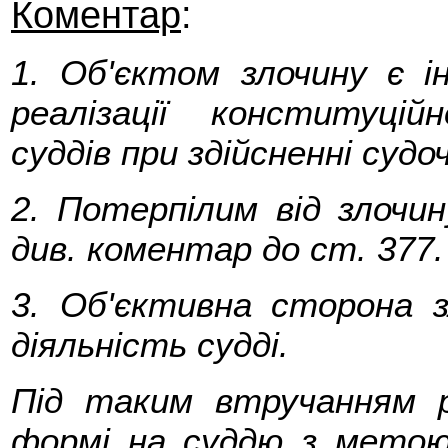
Коментар
:
1. Об'єктом злочину є і
реалізації конституці
суддів при здійсненні суд
2. Потерпілим від злочи
див. коментар до ст. 377.
3. Об'єктивна сторона з
діяльність судді.
Під таким втручанням р
формі на суддю з мето