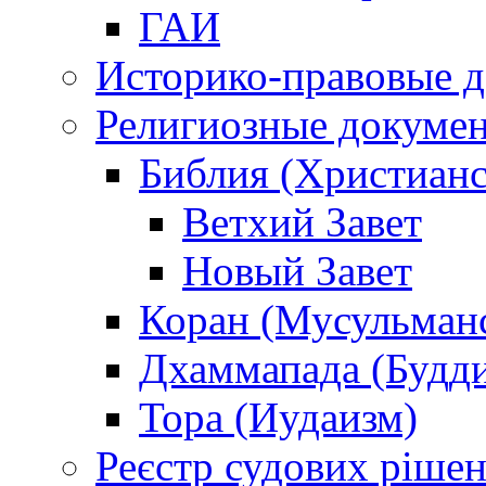
ГАИ
Историко-правовые 
Религиозные докуме
Библия (Христианс
Ветхий Завет
Новый Завет
Коран (Мусульман
Дхаммапада (Будд
Тора (Иудаизм)
Реєстр судових ріше