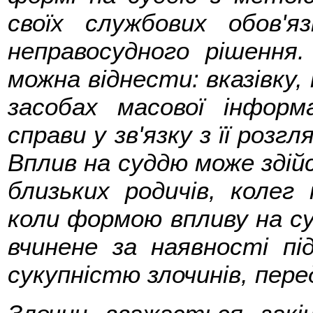
своїх службових обов'я
неправосудного рішення
можна віднести: вказівку, 
засобах масової інформ
справи у зв'язку з її розг
Вплив на суддю може здійс
близьких родичів, колег
коли формою впливу на су
вчинене за наявності під
сукупністю злочинів, пер