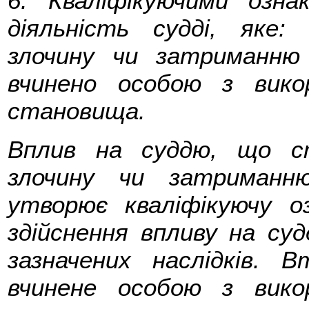
6. Кваліфікуючими озн
діяльність судді, яке:
злочину чи затриманню 
вчинено особою з вико
становища.
Вплив на суддю, що с
злочину чи затриманн
утворює кваліфікуючу о
здійснення впливу на су
зазначених наслідків. В
вчинене особою з вико