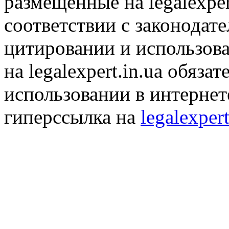
размещенные на legalexper
соответствии с законодат
цитировании и использов
на legalexpert.in.ua обяз
использовании в интернет
гиперссылка на
legalexpert