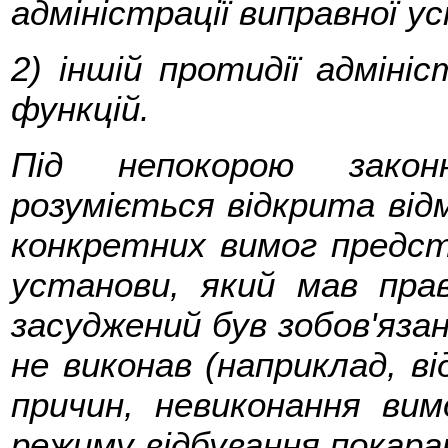
адміністрації виправної у
2) іншій протидії адмініст
функцій.
Під непокорою законн
розуміється відкрита від
конкретних вимог предста
установи, який мав пра
засуджений був зобов'язани
не виконав (наприклад, в
причин, невиконання ви
режиму відбування покара