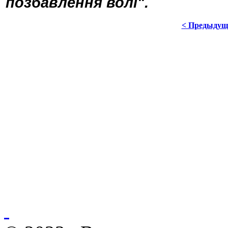
позбавлення волі".
< Предыдущ