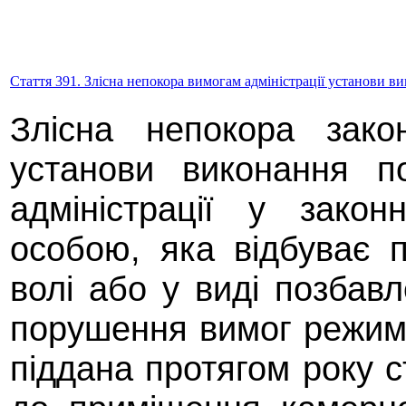
Стаття 391. Злісна непокора вимогам адміністрації установи в
Злісна непокора зако
установи виконання п
адміністрації у закон
особою, яка відбуває 
волі або у виді позбав
порушення вимог режим
піддана протягом року 