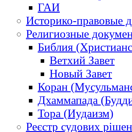
ГАИ
Историко-правовые 
Религиозные докуме
Библия (Христианс
Ветхий Завет
Новый Завет
Коран (Мусульман
Дхаммапада (Будд
Тора (Иудаизм)
Реєстр судових ріше