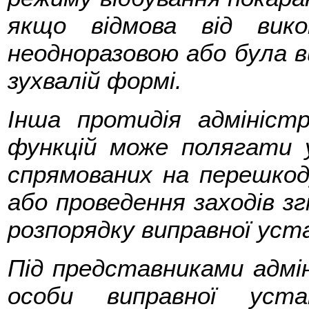
якщо відмова від вик
неодноразовою або була 
зухвалій формі.
Інша протидія адміністра
функцій може полягати у
спрямованих на перешкод
або проведення заходів з
розпорядку виправної ус
Під представниками адмін
особи виправної уста