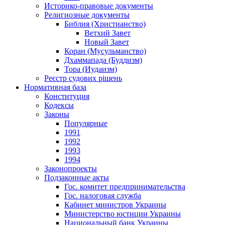
Историко-правовые документы
Религиозные документы
Библия (Христианство)
Ветхий Завет
Новый Завет
Коран (Мусульманство)
Дхаммапада (Буддизм)
Тора (Иудаизм)
Реєстр судових рішень
Нормативная база
Конституция
Кодексы
Законы
Популярные
1991
1992
1993
1994
Законопроекты
Подзаконные акты
Гос. комитет предпринимательства
Гос. налоговая служба
Кабинет министров Украины
Министерство юстиции Украины
Национальный банк Украины