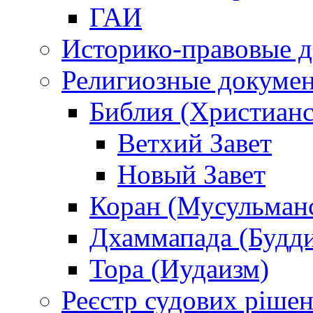
ГАИ
Историко-правовые 
Религиозные докуме
Библия (Христианс
Ветхий Завет
Новый Завет
Коран (Мусульман
Дхаммапада (Будд
Тора (Иудаизм)
Реєстр судових ріше