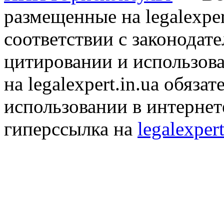
размещенные на legalexper
соответствии с законодат
цитировании и использов
на legalexpert.in.ua обяз
использовании в интернет
гиперссылка на
legalexpert