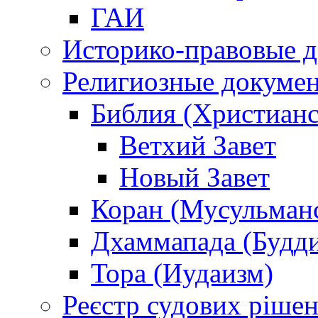
ГАИ
Историко-правовые 
Религиозные докуме
Библия (Христианс
Ветхий Завет
Новый Завет
Коран (Мусульман
Дхаммапада (Будд
Тора (Иудаизм)
Реєстр судових ріше