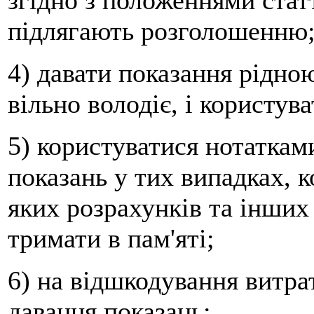
згідно з положеннями стат
підлягають розголошенню
4) давати показання рідно
вільно володіє, і користу
5) користуватися нотаткам
показань у тих випадках, 
яких розрахунків та інших
тримати в пам'яті;
6) на відшкодування витрат
давання показань;