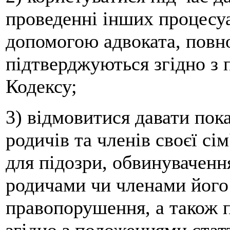
проведенні інших процесу
допомогою адвоката, повн
підтверджуються згідно з 
Кодексу;
3) відмовитися давати пок
родичів та членів своєї сі
для підозри, обвинуваченн
родичами чи членами його 
правопорушення, а також п