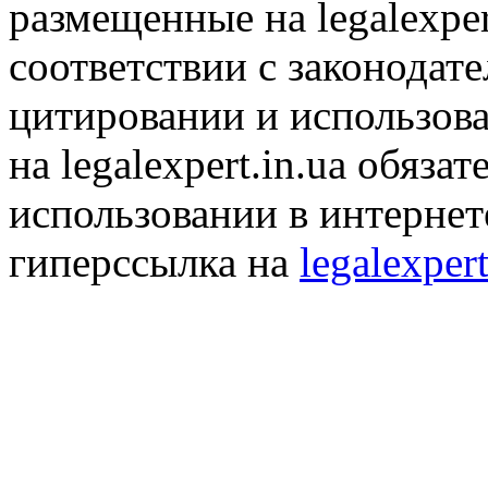
размещенные на legalexper
соответствии с законодат
цитировании и использов
на legalexpert.in.ua обяз
использовании в интернет
гиперссылка на
legalexpert