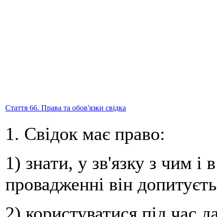
Стаття 66. Права та обов'язки свідка
1. Свідок має право:
1) знати, у зв'язку з чим 
провадженні він допитуєть
2) користуватися під час д