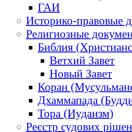
ГАИ
Историко-правовые 
Религиозные докуме
Библия (Христианс
Ветхий Завет
Новый Завет
Коран (Мусульман
Дхаммапада (Будд
Тора (Иудаизм)
Реєстр судових ріше