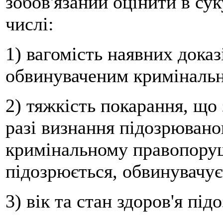
зобов'язаний оцінити в сук
числі:
1) вагомість наявних дока
обвинуваченим криміналь
2) тяжкість покарання, що 
разі визнання підозрювано
кримінальному правопоруше
підозрюється, обвинувачує
3) вік та стан здоров'я пі