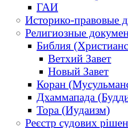
ГАИ
Историко-правовые 
Религиозные докуме
Библия (Христианс
Ветхий Завет
Новый Завет
Коран (Мусульман
Дхаммапада (Будд
Тора (Иудаизм)
Реєстр судових ріше