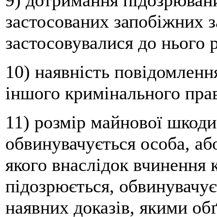
9) дотримання підозрюван
застосованих запобіжних з
застосовувалися до нього 
10) наявність повідомленн
іншого кримінального пра
11) розмір майнової шкоди,
обвинувачується особа, аб
якого внаслідок вчинення
підозрюється, обвинувачує
наявних доказів, якими об