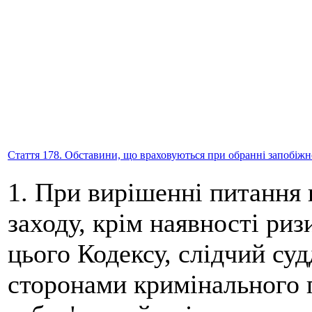
Стаття 178. Обставини, що враховуються при обранні запобіжн
1. При вирішенні питання 
заходу, крім наявності ризи
цього Кодексу, слідчий суд
сторонами кримінального 