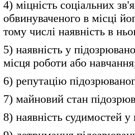
4) міцність соціальних зв'
обвинуваченого в місці йо
тому числі наявність в нь
5) наявність у підозрюван
місця роботи або навчання
6) репутацію підозрюваног
7) майновий стан підозрюв
8) наявність судимостей у