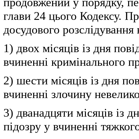
продовжений у порядку, п
глави 24 цього Кодексу. П
досудового розслідування
1) двох місяців із дня пов
вчиненні кримінального п
2) шести місяців із дня по
вчиненні злочину невелико
3) дванадцяти місяців із д
підозру у вчиненні тяжког