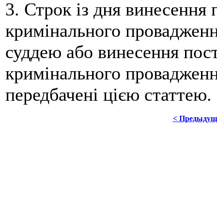
3. Строк із дня винесення
кримінального провадження
суддею або винесення пос
кримінального провадженн
передбачені цією статтею.
< Предыдущ