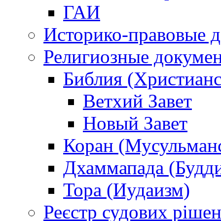
ГАИ
Историко-правовые 
Религиозные докуме
Библия (Христианс
Ветхий Завет
Новый Завет
Коран (Мусульман
Дхаммапада (Будд
Тора (Иудаизм)
Реєстр судових ріше