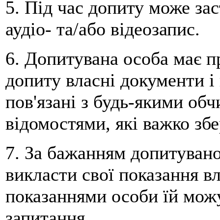
5. Під час допиту може за
аудіо- та/або відеозапис.
6. Допитувана особа має п
допиту власні документи і 
пов'язані з будь-якими об
відомостями, які важко збе
7. За бажанням допитувано
викласти свої показання в
показаннями особи їй можу
запитання.