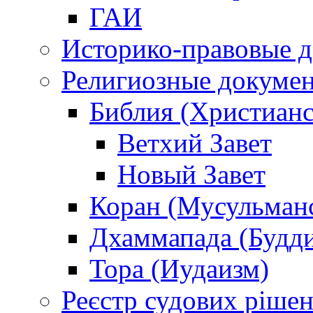
ГАИ
Историко-правовые 
Религиозные докуме
Библия (Христианс
Ветхий Завет
Новый Завет
Коран (Мусульман
Дхаммапада (Будд
Тора (Иудаизм)
Реєстр судових ріше