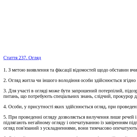
Стаття 237. Огляд
1. З метою виявлення та фіксації відомостей щодо обставин в
2. Огляд житла чи іншого володіння особи здійснюється згідн
3. Для участі в огляді може бути запрошений потерпілий, під
питань, що потребують спеціальних знань, слідчий, прокурор дл
4. Особи, у присутності яких здійснюється огляд, при проведенн
5. При проведенні огляду дозволяється вилучення лише речей і 
підлягають негайному огляду і опечатуванню із завіренням підпи
огляд пов'язаний з ускладненнями, вони тимчасово опечатуються 