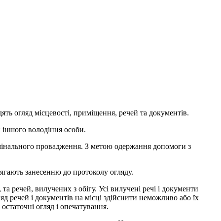
ть огляд місцевості, приміщення, речей та документів.
 іншого володіння особи.
имінального провадження. З метою одержання допомоги з
длягають занесенню до протоколу огляду.
а речей, вилучених з обігу. Усі вилучені речі і документи
ляд речей і документів на місці здійснити неможливо або їх
 остаточні огляд і опечатування.