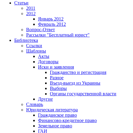
Статьи
2011
2012
Январь 2012
Февраль 2012
Вопрос-Ответ
Рассылки "Бесплатный юрист"
Библиотека
Ссылки
Шаблоны
Акты
Договоры
Иски и заявления
Гражданство и регистрация
Разное
Въезд-выезд из Украины
Выборы
Органы государственной власти
Другие
Словарь
Юридическая литература
Гражданское право
Финансово-кредитное право
Земельное право
ГАИ