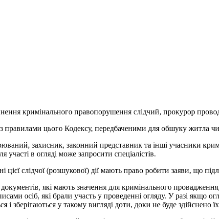
чинення кримінального правопорушення слідчий, прокурор проводя
о з правилами цього Кодексу, передбаченими для обшуку житла чи
озрюваний, захисник, законний представник та інші учасники кр
я участі в огляді може запросити спеціалістів.
і цієї слідчої (розшукової) дії мають право робити заяви, що пі
документів, які мають значення для кримінального провадження, т
сами осіб, які брали участь у проведенні огляду. У разі якщо ог
і зберігаються у такому вигляді доти, доки не буде здійснено їх