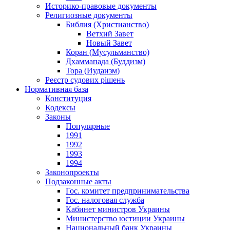
Историко-правовые документы
Религиозные документы
Библия (Христианство)
Ветхий Завет
Новый Завет
Коран (Мусульманство)
Дхаммапада (Буддизм)
Тора (Иудаизм)
Реєстр судових рішень
Нормативная база
Конституция
Кодексы
Законы
Популярные
1991
1992
1993
1994
Законопроекты
Подзаконные акты
Гос. комитет предпринимательства
Гос. налоговая служба
Кабинет министров Украины
Министерство юстиции Украины
Национальный банк Украины