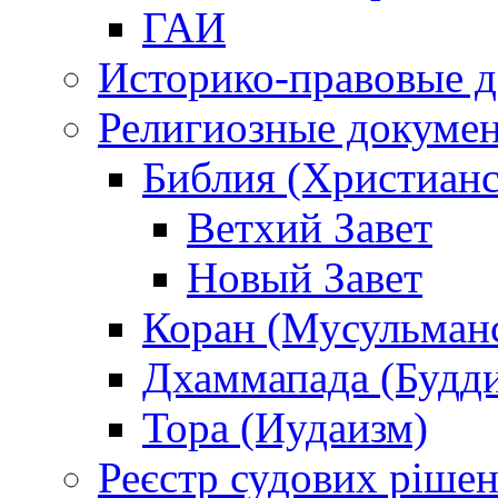
ГАИ
Историко-правовые 
Религиозные докуме
Библия (Христианс
Ветхий Завет
Новый Завет
Коран (Мусульман
Дхаммапада (Будд
Тора (Иудаизм)
Реєстр судових ріше