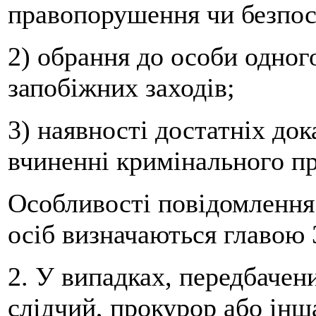
правопорушення чи безпос
2) обрання до особи одног
запобіжних заходів;
3) наявності достатніх док
вчиненні кримінального п
Особливості повідомлення 
осіб визначаються главою 
2. У випадках, передбачен
слідчий, прокурор або ін