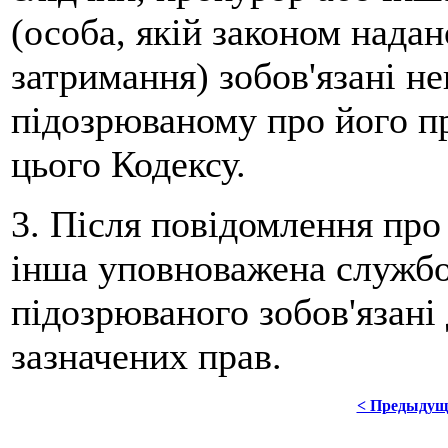
(особа, якій законом нада
затримання) зобов'язані н
підозрюваному про його пр
цього Кодексу.
3. Після повідомлення про
інша уповноважена службо
підозрюваного зобов'язані 
зазначених прав.
< Предыдущ