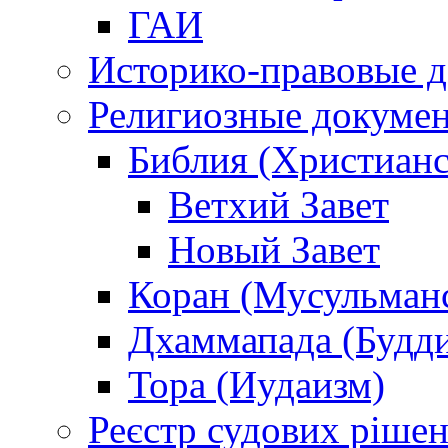
ГАИ
Историко-правовые 
Религиозные докуме
Библия (Христианс
Ветхий Завет
Новый Завет
Коран (Мусульман
Дхаммапада (Будд
Тора (Иудаизм)
Реєстр судових ріше