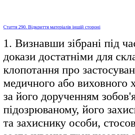
Стаття 290. Відкриття матеріалів іншій стороні
1. Визнавши зібрані під ч
докази достатніми для скл
клопотання про застосува
медичного або виховного х
за його дорученням зобов'
підозрюваному, його захис
та захиснику особи, стосо