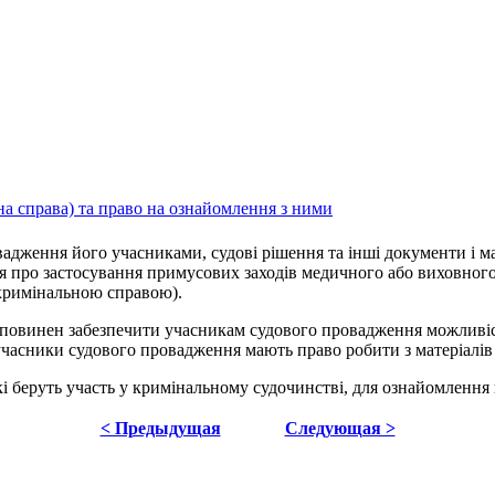
а справа) та право на ознайомлення з ними
ровадження його учасниками, судові рішення та інші документи і 
 про застосування примусових заходів медичного або виховного 
(кримінальною справою).
й повинен забезпечити учасникам судового провадження можливі
часники судового провадження мають право робити з матеріалів н
які беруть участь у кримінальному судочинстві, для ознайомлення
< Предыдущая
Следующая >