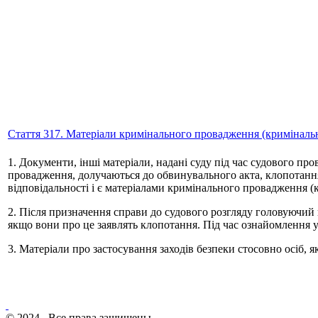
Стаття 317. Матеріали кримінального провадження (кримінальн
1. Документи, інші матеріали, надані суду під час судового п
провадження, долучаються до обвинувального акта, клопотання
відповідальності і є матеріалами кримінального провадження 
2. Після призначення справи до судового розгляду головуючи
якщо вони про це заявлять клопотання. Під час ознайомлення у
3. Матеріали про застосування заходів безпеки стосовно осіб, 
© 2024 . Все права защищены.