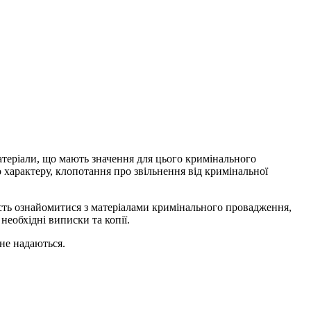
матеріали, що мають значення для цього кримінального
характеру, клопотання про звільнення від кримінальної
сть ознайомитися з матеріалами кримінального провадження,
еобхідні виписки та копії.
 не надаються.