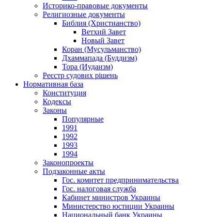
Историко-правовые документы
Религиозные документы
Библия (Христианство)
Ветхий Завет
Новый Завет
Коран (Мусульманство)
Дхаммапада (Буддизм)
Тора (Иудаизм)
Реєстр судових рішень
Нормативная база
Конституция
Кодексы
Законы
Популярные
1991
1992
1993
1994
Законопроекты
Подзаконные акты
Гос. комитет предпринимательства
Гос. налоговая служба
Кабинет министров Украины
Министерство юстиции Украины
Национальный банк Украины