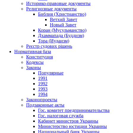
Историко-правовые документы
Религиозные документы
Библия (Христианство)
Ветхий Завет
Новый Завет
Коран (Мусульманство)
Дхаммапада (Буддизм)
Тора (Иудаизм)
Реєстр судових рішень
Нормативная база
Конституция
Кодексы
Законы
Популярные
1991
1992
1993
1994
Законопроекты
Подзаконные акты
Гос. комитет предпринимательства
Гос. налоговая служба
Кабинет министров Украины
Министерство юстиции Украины
Национальный банк Украины