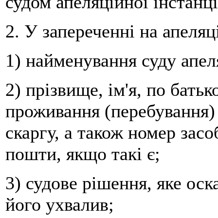
судом апеляційної інстанці
2. У запереченні на апеляц
1) найменування суду апеля
2) прізвище, ім'я, по бать
проживання (перебування) 
скаргу, а також номер засо
пошти, якщо такі є;
3) судове рішення, яке оска
його ухвалив;