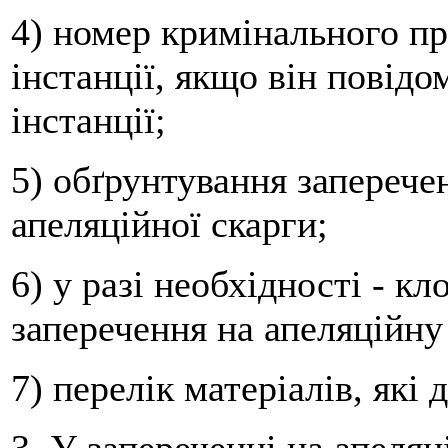
4) номер кримінального пр
інстанції, якщо він повід
інстанції;
5) обґрунтування заперече
апеляційної скарги;
6) у разі необхідності - к
заперечення на апеляційну
7) перелік матеріалів, які 