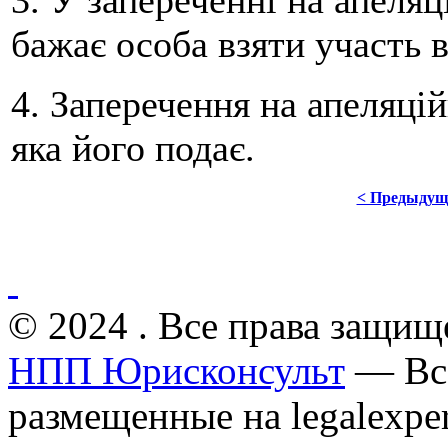
3. У запереченні на апеляц
бажає особа взяти участь в
4. Заперечення на апеляці
яка його подає.
< Предыдущ
© 2024 . Все права защищ
НПП Юрисконсульт
— Все
размещенные на legalexper