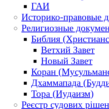
ГАИ
Историко-правовые 
Религиозные докуме
Библия (Христианс
Ветхий Завет
Новый Завет
Коран (Мусульман
Дхаммапада (Будд
Тора (Иудаизм)
Реєстр судових ріше