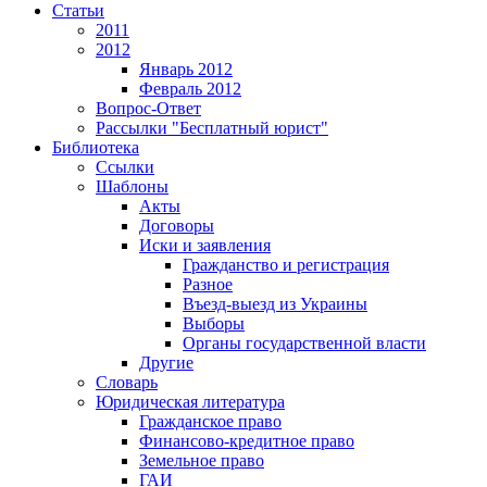
Статьи
2011
2012
Январь 2012
Февраль 2012
Вопрос-Ответ
Рассылки "Бесплатный юрист"
Библиотека
Ссылки
Шаблоны
Акты
Договоры
Иски и заявления
Гражданство и регистрация
Разное
Въезд-выезд из Украины
Выборы
Органы государственной власти
Другие
Словарь
Юридическая литература
Гражданское право
Финансово-кредитное право
Земельное право
ГАИ