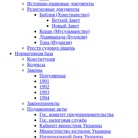
Историко-правовые документы
Религиозные документы
Библия (Христианство)
Ветхий Завет
Новый Завет
Коран (Мусульманство)
Дхаммапада (Буддизм)
Тора (Иудаизм)
Реєстр судових рішень
Нормативная база
Конституция
Кодексы
Законы
Популярные
1991
1992
1993
1994
Законопроекты
Подзаконные акты
Гос. комитет предпринимательства
Гос. налоговая служба
Кабинет министров Украины
Министерство юстиции Украины
Национальный банк Украины