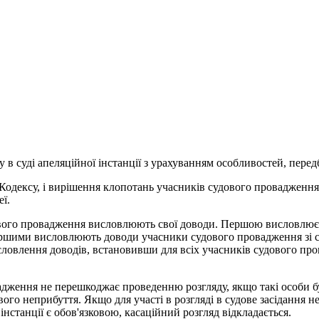
у в суді апеляційної інстанції з урахуванням особливостей, пере
 Кодексу, і вирішення клопотань учасників судового провадження 
ї.
вого провадження висловлюють свої доводи. Першою висловлює д
ершими висловлюють доводи учасники судового провадження зі с
ловлення доводів, встановивши для всіх учасників судового пр
адження не перешкоджає проведенню розгляду, якщо такі особи бу
ого неприбуття. Якщо для участі в розгляді в судове засідання 
інстанції є обов'язковою, касаційний розгляд відкладається.