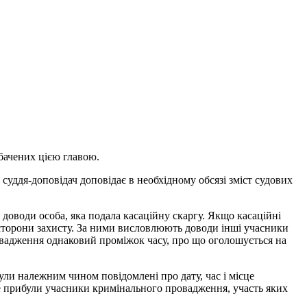
дбачених цією главою.
суддя-доповідач доповідає в необхідному обсязі зміст судових
оводи особа, яка подала касаційну скаргу. Якщо касаційні
торони захисту. За ними висловлюють доводи інші учасники
овадження однаковий проміжок часу, про що оголошується на
ли належним чином повідомлені про дату, час і місце
не прибули учасники кримінального провадження, участь яких