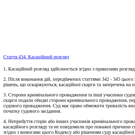
Стаття 434. Касаційний розгляд
1. Касаційний розгляд здійснюється згідно з правилами розгляд
2. Після виконання дій, передбачених статтями 342 - 345 цього
рішень, що оскаржуються, касаційної скарги та заперечень на не
3. Сторони кримінального провадження та інші учасники судо
скарги подали обидві сторони кримінального провадження, п
судового провадження. Суд має право обмежити тривалість вис
початку судового засідання.
4. Неприбуття сторін або інших учасників кримінального пров
касаційного розгляду та не повідомили про поважні причини св
згідно з вимогами цього Кодексу або рішенням суду касаційної 