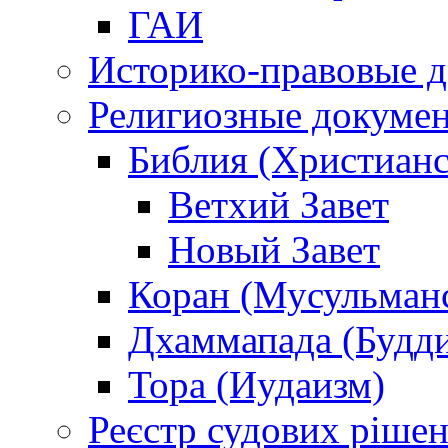
ГАИ
Историко-правовые 
Религиозные докуме
Библия (Христианс
Ветхий Завет
Новый Завет
Коран (Мусульман
Дхаммапада (Будд
Тора (Иудаизм)
Реєстр судових ріше