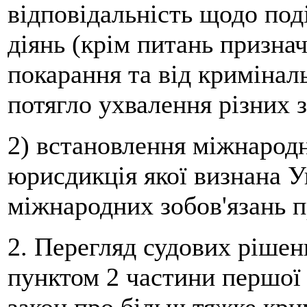
відповідальність щодо под
діянь (крім питань признач
покарання та від криміналь
потягло ухвалення різних 
2) встановлення міжнарод
юрисдикція якої визнана 
міжнародних зобов'язань п
2. Перегляд судових рішень
пунктом 2 частини першої ц