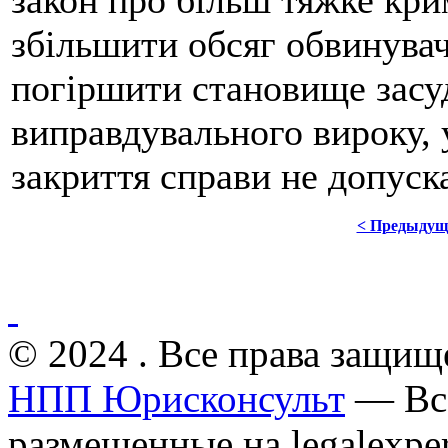
закон про більш тяжке кр
збільшити обсяг обвинувач
погіршити становище засу
виправдувального вироку, 
закриття справи не допуск
< Предыдущ
© 2024 . Все права защищ
НПП Юрисконсульт
— Все
размещенные на legalexper