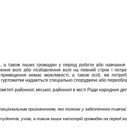
ів, а також інших громадян у період роботи або навчанн
еження волі або позбавлення волі на певний строк і пот
риміщення немає можливості, а також осіб, які потреб
 гуртожитки надаються спеціально споруджені або переоблад
ітеті районної, міської, районної в місті Ради народних деп
нкціональним призначенням, яке полягає у забезпеченні тимча
 студентів, учнів, а також інших категорій громадян на період 