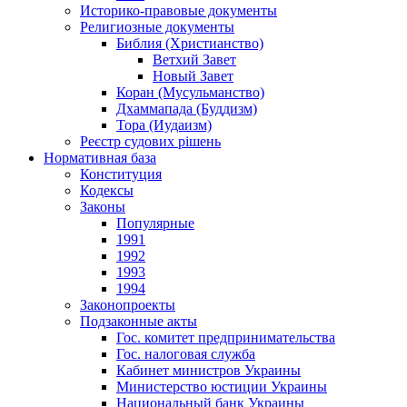
Историко-правовые документы
Религиозные документы
Библия (Христианство)
Ветхий Завет
Новый Завет
Коран (Мусульманство)
Дхаммапада (Буддизм)
Тора (Иудаизм)
Реєстр судових рішень
Нормативная база
Конституция
Кодексы
Законы
Популярные
1991
1992
1993
1994
Законопроекты
Подзаконные акты
Гос. комитет предпринимательства
Гос. налоговая служба
Кабинет министров Украины
Министерство юстиции Украины
Национальный банк Украины