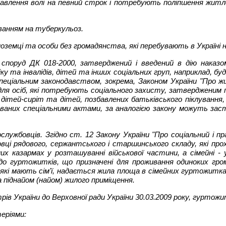
 позбавлення волі на певний строк і потребують поліпшення жи
юванням на туберкульоз.
емці та особи без громадянства, які перебувають в Україні н
споруд ДК 018-2000, затверджений і введений в дію наказо
 та інвалідів, дітей та інших соціальних груп, наприклад, буд
еціальним законодавством, зокрема, Законом України "Про жи
я осіб, які потребують соціального захисту, затвердженим п
дітей-сиріт та дітей, позбавлених батьківського піклування,
ьованих спеціальними актами, за аналогією закону можуть зас
жбовців. Згідно ст. 12 Закону України "Про соціальний і прав
вці рядового, сержантського і старшинського складу, які пр
х казармах у розташуванні військової частини, а сімейні 
 до гуртожитків, що призначені для проживання одиноких гр
в, які мають сім'ї, надається жила площа в сімейних гуртожитк
а піднайом (найом) жилого приміщення.
ів України до Верховної ради України 30.03.2009 року, гуртож
еріями: