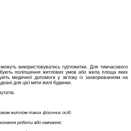
я можуть використовуватись гуртожитки. Для тимчасового
ребують поліпшення житлових умов або жила площа яких
ують медичної допомоги у зв'язку із захворюванням на
нані для цієї мети жилі будинки.
утатів.
совим житлом таких фізичних осіб:
виконання роботи або навчання;