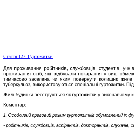
Стаття 127. Гуртожитки
Для проживання робітників, службовців, студентів, учн
проживання осіб, які відбували покарання у виді обм
тимчасово заселена чи яким повернути колишнє жиле п
туберкульоз, використовуються спеціальні гуртожитки. Під
Жилі будинки реєструються як гуртожитки у виконавчому ком
Коментар
:
1. Особливий правовий режим гуртожитків обумовлений їх фу
- робітників, службовців, аспірантів, докторантів, слухачів,