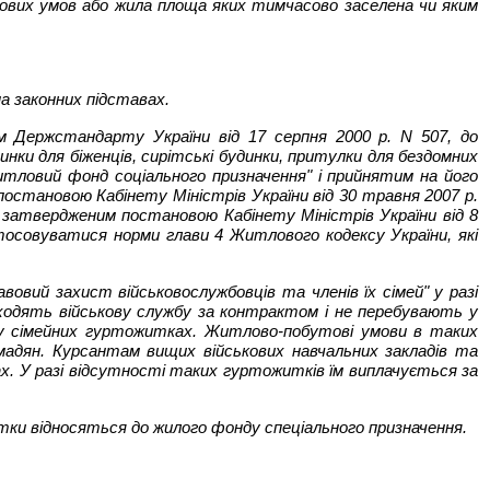
тлових умов або жила площа яких тимчасово заселена чи яким
а законних підставах.
м Держстандарту України від 17 серпня 2000 р. N 507, до
инки для біженців, сирітські будинки, притулки для бездомних
тловий фонд соціального призначення" і прийнятим на його
остановою Кабінету Міністрів України від 30 травня 2007 р.
 затвердженим постановою Кабінету Міністрів України від 8
тосовуватися норми глави 4 Житлового кодексу України, які
овий захист військовослужбовців та членів їх сімей" у разі
оходять військову службу за контрактом і не перебувають у
- у сімейних гуртожитках. Житлово-побутові умови в таких
омадян. Курсантам вищих військових навчальних закладів та
ах. У разі відсутності таких гуртожитків їм виплачується за
итки відносяться до жилого фонду спеціального призначення.