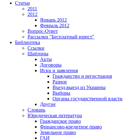
Статьи
2011
2012
Январь 2012
Февраль 2012
Вопрос-Ответ
Рассылки "Бесплатный юрист"
Библиотека
Ссылки
Шаблоны
Акты
Договоры
Иски и заявления
Гражданство и регистрация
Разное
Въезд-выезд из Украины
Выборы
Органы государственной власти
Другие
Словарь
Юридическая литература
Гражданское право
Финансово-кредитное право
Земельное право
ГАИ