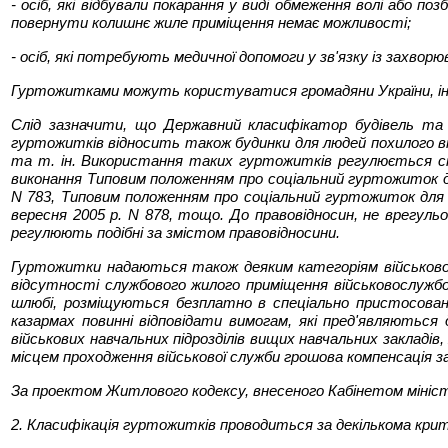
- осіб, які відбували покарання у виді обмеження волі або
повернути колишнє жиле приміщення немає можливості;
- осіб, які потребують медичної допомоги у зв'язку із захвор
Гуртожитками можуть користуватися громадяни України, іноз
Слід зазначити, що Державний класифікатор будівель та 
гуртожитків відносить також будинки для людей похилого віку
та т. ін. Використання таких гуртожитків регулюється сп
виконання Типовим положенням про соціальний гуртожиток дл
N 783, Типовим положенням про соціальний гуртожиток для 
вересня 2005 р. N 878, тощо. До правовідносин, не врегул
регулюють подібні за змістом правовідносини.
Гуртожитки надаються також деяким категоріям військовослу
відсутності службового жилого приміщення військовослужбо
шлюбі, розміщуються безплатно в спеціально пристосовани
казармах повинні відповідати вимогам, які пред'являються
військових навчальних підрозділів вищих навчальних закладі
місцем проходження військової служби грошова компенсація з
За проектом Житлового кодексу, внесеного Кабінетом міністр
2. Класифікація гуртожитків проводиться за декількома крит