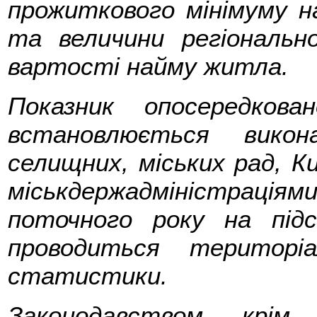
прожиткового мінімуму на
та величини регіонально
вартості найму житла.
Показник опосередков
встановлюється викон
селищних, міських рад, 
міськдержадміністрац
поточного року на під
проводиться територі
статистики.
Законодавством, крім 