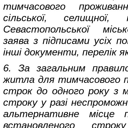
тимчасового проживан
сільської, селищної,
Севастопольської міськ
заява з підписами усіх по
інші документи, перелік 
6. За загальним правил
житла для тимчасового п
строк до одного року з 
строку у разі неспромож
альтернативне місце п
встановленого строк