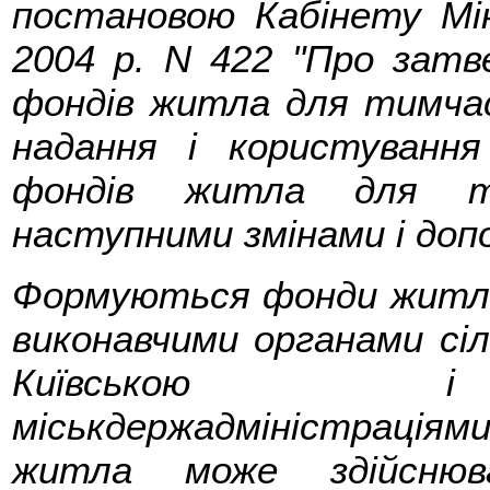
постановою Кабінету Мін
2004 р. N 422 "Про зат
фондів житла для тимча
надання і користуванн
фондів житла для ти
наступними змінами і доп
Формуються фонди житла
виконавчими органами сіл
Київською і 
міськдержадміністрація
житла може здійснюва