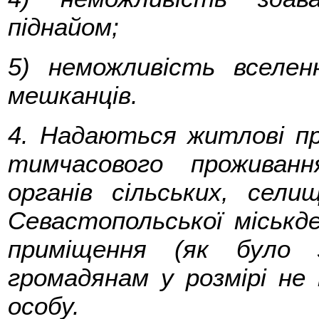
піднайом;
5) неможливість вселе
мешканців.
4. Надаються житлові п
тимчасового проживан
органів сільських, селищ
Севастопольської міськде
приміщення (як було 
громадянам у розмірі не
особу.