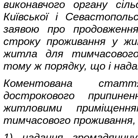
виконавчого органу сільс
Київської і Севастопольс
заявою про продовженн
строку проживання у жи
житла для тимчасового
тому ж порядку, що і над
Коментована статт
дострокового припине
житловими приміщен
тимчасового проживання, 
1) надання громадянин