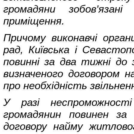
громадяни зобов'язан
приміщення.
Причому виконавчі органи
рад, Київська і Севастоп
повинні за два тижні до 
визначеного договором н
про необхідність звільне
У разі неспроможност
громадянин повинен за 
договору найму житлово