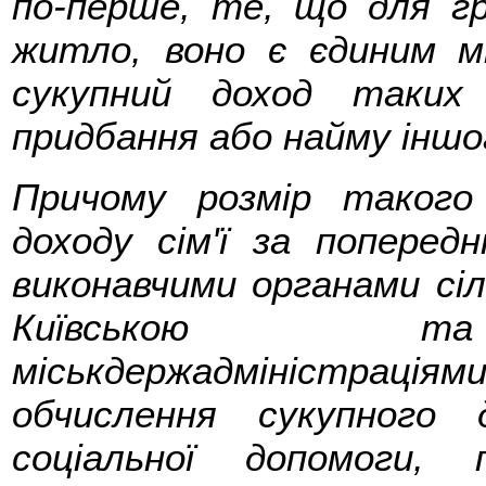
по-перше, те, що для г
житло, воно є єдиним мі
сукупний доход таких
придбання або найму іншо
Причому розмір такого 
доходу сім'ї за попередн
виконавчими органами сіл
Київською та 
міськдержадміністраці
обчислення сукупного 
соціальної допомоги,