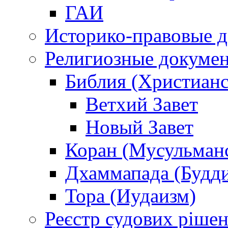
ГАИ
Историко-правовые 
Религиозные докуме
Библия (Христианс
Ветхий Завет
Новый Завет
Коран (Мусульман
Дхаммапада (Будд
Тора (Иудаизм)
Реєстр судових ріше