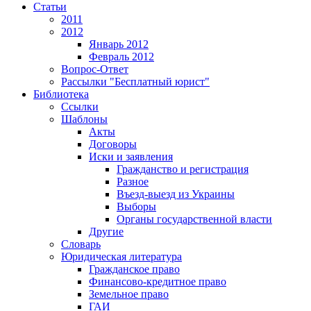
Статьи
2011
2012
Январь 2012
Февраль 2012
Вопрос-Ответ
Рассылки "Бесплатный юрист"
Библиотека
Ссылки
Шаблоны
Акты
Договоры
Иски и заявления
Гражданство и регистрация
Разное
Въезд-выезд из Украины
Выборы
Органы государственной власти
Другие
Словарь
Юридическая литература
Гражданское право
Финансово-кредитное право
Земельное право
ГАИ