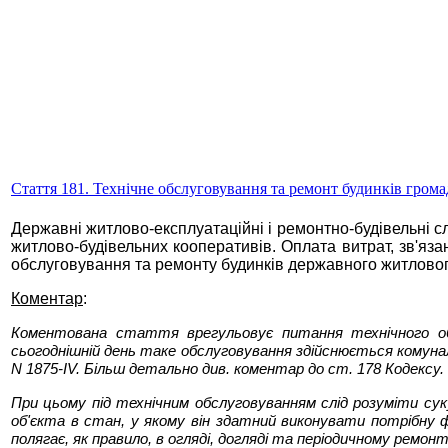
Стаття 181. Технічне обслуговування та ремонт будинків гром
Державні житлово-експлуатаційні і ремонтно-будівельні с
житлово-будівельних кооперативів. Оплата витрат, зв'яз
обслуговування та ремонту будинків державного житлово
Коментар
:
Коментована стаття врегульовує питання технічного обс
сьогоднішній день таке обслуговування здійснюється комунал
N 1875-IV. Більш детально див. коментар до ст. 178 Кодексу.
При цьому під технічним обслуговуванням слід розуміти суку
об'єкта в стан, у якому він здатний виконувати потрібну 
полягає, як правило, в огляді, догляді та періодичному ремонт