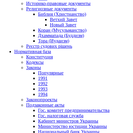
Историко-правовые документы
Религиозные документы
Библия (Христианство)
Ветхий Завет
Новый Завет
Коран (Мусульманство)
Дхаммапада (Буддизм)
Тора (Иудаизм)
Реєстр судових рішень
Нормативная база
Конституция
Кодексы
Законы
Популярные
1991
1992
1993
1994
Законопроекты
Подзаконные акты
Гос. комитет предпринимательства
Гос. налоговая служба
Кабинет министров Украины
Министерство юстиции Украины
Национальный банк Украины