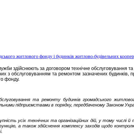
адського житлового фонду і будинків житлово-будівельних коопер
лужби здійснюють за договором технічне обслуговування та
аних з обслуговуванням та ремонтом зазначених будинків, 
го фонду.
луговування та ремонту будинків громадського житлового
ьними підприємствами в порядку, передбаченому Законом Украї
пність усіх технічних та організаційних дій, у тому числі й
функцію, а також здійснення комплексу заходів щодо контро
і.