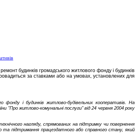
ативів
 ремонт будинків громадського житлового фонду і будинків
провадиться за ставками або на умовах, установлених для
 фонду і будинків житлово-будівельних кооперативів. На
ни "Про житлово-комунальні послуги" від 24 червня 2004 року
 технічного нагляду, спрямованих на підтримку чи повернення
лю та підтримання працездатного або справного стану, який