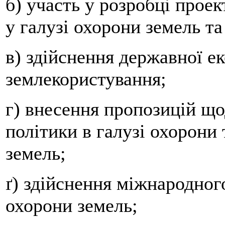
б) участь у розробці прое
у галузі охорони земель та
в) здійснення державної е
землекористування;
г) внесення пропозицій щ
політики в галузі охорони
земель;
ґ) здійснення міжнародног
охорони земель;