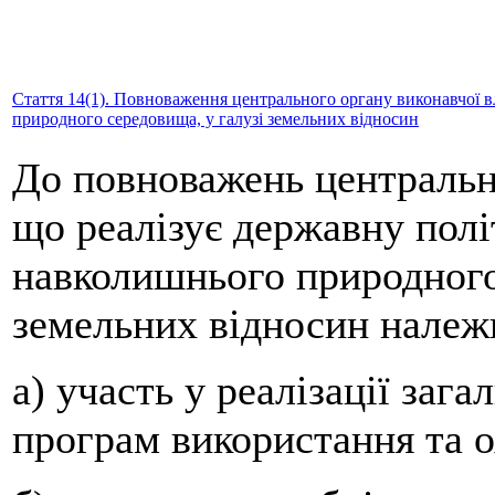
Стаття 14(1). Повноваження центрального органу виконавчої в
природного середовища, у галузі земельних відносин
До повноважень центральн
що реалізує державну полі
навколишнього природного
земельних відносин належ
а) участь у реалізації заг
програм використання та о