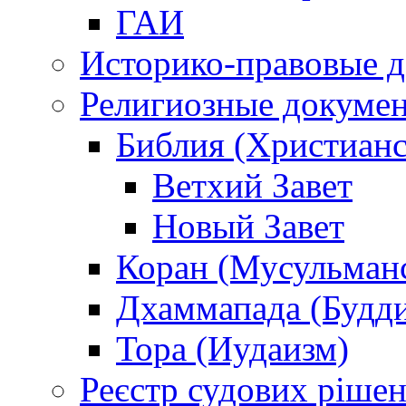
ГАИ
Историко-правовые 
Религиозные докуме
Библия (Христианс
Ветхий Завет
Новый Завет
Коран (Мусульман
Дхаммапада (Будд
Тора (Иудаизм)
Реєстр судових ріше