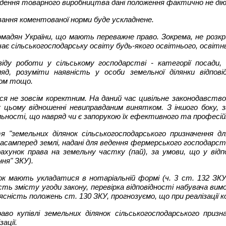
ведення товарного виробництва дані положення фактично не ді
ання коментованої норми буде ускладнене.
громадян України, що мають переважне право. Зокрема, не розк
ає сільськогосподарську освіту будь-якого освітнього, освітньо
іду роботи у сільському господарстві - категорії посад
ляд, розуміти наявність у особи земельної ділянки відпов
вом тощо.
ться не зовсім коректним. На даний час цивільне законодавств
є у цьому відношенні невиправданим винятком. З іншого боку
ьності, що навряд чи є запорукою їх ефективного та професійн
 "земельних ділянок сільськогосподарського призначення дл
асамперед землі, надані для ведення фермерського господарст
 рахунок права на земельну частку (пай), за умови, що у від
ння" ЗКУ).
 мають укладатися в нотаріальній формі (ч. 3 ст. 132 ЗКУ),
ність змісту угоди закону, перевірка відповідності набувача в
ясність положень ст. 130 ЗКУ, прогнозуємо, що при реалізації
во купівлі земельних ділянок сільськогосподарського приз
ації.