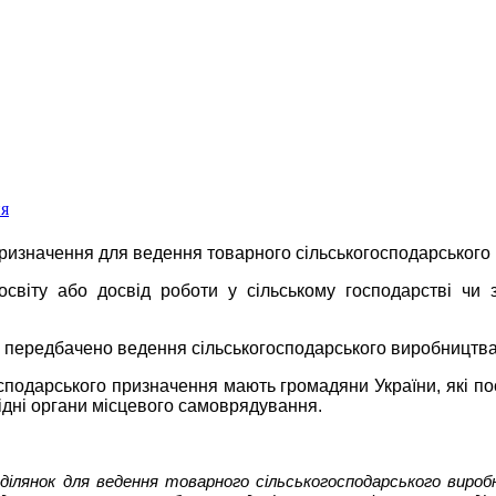
ня
призначення для ведення товарного сільськогосподарського
 освіту або досвід роботи у сільському господарстві чи
х передбачено ведення сільськогосподарського виробництва
сподарського призначення мають громадяни України, які пос
відні органи місцевого самоврядування.
х ділянок для ведення товарного сільськогосподарського виро