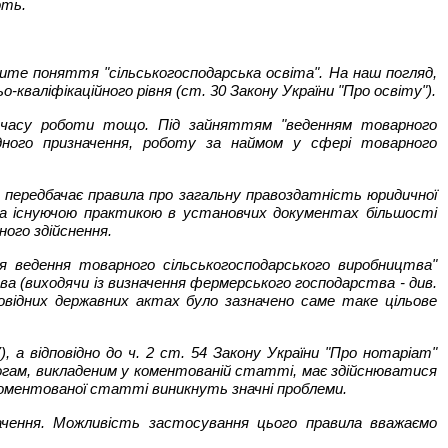
ють.
рите поняття "сільськогосподарська освіта". На наш погляд,
-кваліфікаційного рівня (ст. 30 Закону України "Про освіту").
и, часу роботи тощо. Під зайняттям "веденням товарного
ідного призначення, роботу за наймом у сфері товарного
о передбачає правила про загальну правоздатність юридичної
, за існуючою практикою в установчих документах більшості
ого здійснення.
я ведення товарного сільськогосподарського виробництва"
ва (виходячи із визначення фермерського господарства - див.
повідних державних актах було зазначено саме таке цільове
 а відповідно до ч. 2 ст. 54 Закону України "Про нотаріат"
имогам, викладеним у коментованій статті, має здійснюватися
 коментованої статті виникнуть значні проблеми.
начення. Можливість застосування цього правила вважаємо