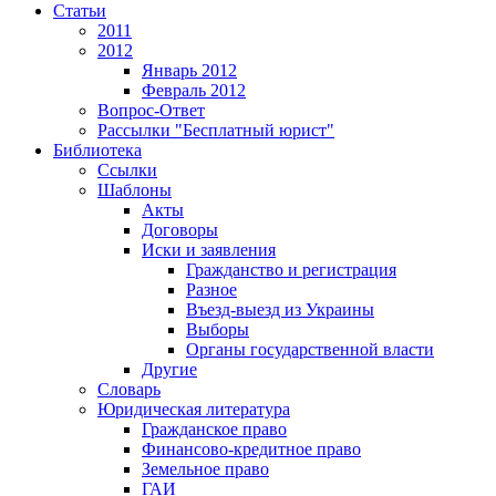
Статьи
2011
2012
Январь 2012
Февраль 2012
Вопрос-Ответ
Рассылки "Бесплатный юрист"
Библиотека
Ссылки
Шаблоны
Акты
Договоры
Иски и заявления
Гражданство и регистрация
Разное
Въезд-выезд из Украины
Выборы
Органы государственной власти
Другие
Словарь
Юридическая литература
Гражданское право
Финансово-кредитное право
Земельное право
ГАИ