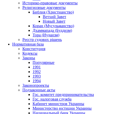
Историко-правовые документы
Религиозные документы
Библия (Христианство)
Ветхий Завет
Новый Завет
Коран (Мусульманство)
Дхаммапада (Буддизм)
Тора (Иудаизм)
Реєстр судових рішень
Нормативная база
Конституция
Кодексы
Законы
Популярные
1991
1992
1993
1994
Законопроекты
Подзаконные акты
Гос. комитет предпринимательства
Гос. налоговая служба
Кабинет министров Украины
Министерство юстиции Украины
Национальный банк Украины