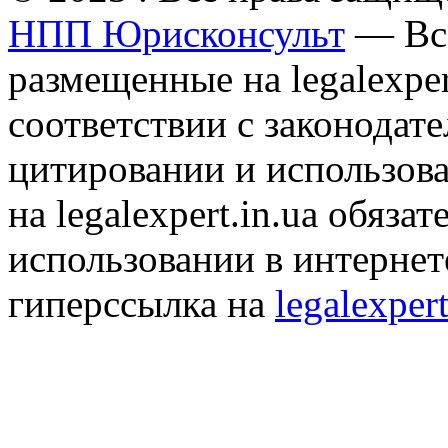
НПП Юрисконсульт
— Все
размещенные на legalexper
соответствии с законодат
цитировании и использов
на legalexpert.in.ua обяз
использовании в интернет
гиперссылка на
legalexpert