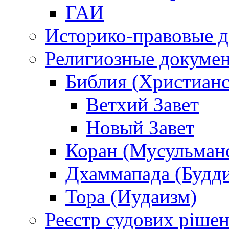
ГАИ
Историко-правовые 
Религиозные докуме
Библия (Христианс
Ветхий Завет
Новый Завет
Коран (Мусульман
Дхаммапада (Будд
Тора (Иудаизм)
Реєстр судових ріше