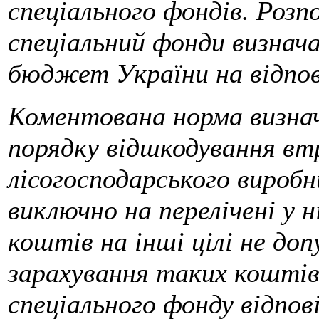
спеціального фондів. Роз
спеціальний фонди визнач
бюджет України на відпов
Коментована норма визнач
порядку відшкодування втр
лісогосподарського вироб
виключно на перелічені у н
коштів на інші цілі не до
зарахування таких коштів
спеціального фонду відпо