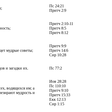
Пс 24:21
ы;
Притч 2:9
Притч 2:10-11
ьность;
Притч 8:5
Притч 8:12
Притч 9:9
йдет мудрые советы;
Притч 14:6
Сир 10:28
ов и загадки их.
Пс 77:2
Иов 28:28
Пс 110:10
сех, водящихся им; а
Притч 9:10
презирают мудрость и
Притч 15:33
Екк 12:13
Сир 1:15