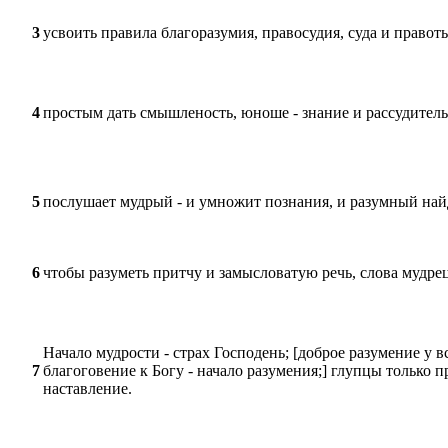
3
усвоить правила благоразумия, правосудия, суда и правот
4
простым дать смышленость, юноше - знание и рассудител
5
послушает мудрый - и умножит познания, и разумный на
6
чтобы разуметь притчу и замысловатую речь, слова мудрец
Начало мудрости - страх Господень; [доброе разумение у в
7
благоговение к Богу - начало разумения;] глупцы только 
наставление.