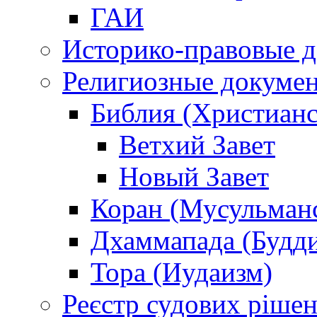
ГАИ
Историко-правовые 
Религиозные докуме
Библия (Христианс
Ветхий Завет
Новый Завет
Коран (Мусульман
Дхаммапада (Будд
Тора (Иудаизм)
Реєстр судових ріше