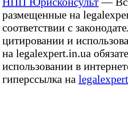
НПП Юрисконсульт
— Все
размещенные на legalexper
соответствии с законодат
цитировании и использов
на legalexpert.in.ua обяз
использовании в интернет
гиперссылка на
legalexpert