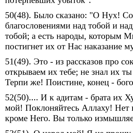
потерпевших убыток".
50(48). Было сказано: "О Нух! Со
благословениями над тобой и над 
тобой; а есть народы, которым М
постигнет их от Нас наказание м
51(49). Это - из рассказов про с
открываем их тебе; не знал их ты
Терпи же! Поистине, конец - бог
52(50).... И к адитам - брата их 
мой! Поклоняйтесь Аллаху! Нет 
кроме Него. Вы только измышляе