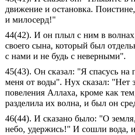
движение и остановка. Поистин
и милосерд!"
44(42). И он плыл с ним в волнах
своего сына, который был отдель
с нами и не будь с неверными".
45(43). Он сказал: "Я спасусь на 
меня от воды". Нух сказал: "Нет 
повеления Аллаха, кроме как тем
разделила их волна, и был он ср
46(44). И сказано было: "О земля
небо, удержись!" И сошли вода, 