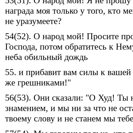
53(51). О народ мой! Я не прошу 
награда моя только у того, кто м
не уразумеете?
54(52). О народ мой! Просите пр
Господа, потом обратитесь к Нем
неба обильный дождь
55. и прибавит вам силы к вашей
же грешниками!"
56(53). Они сказали: "О Худ! Ты
знамением, и мы ни за что не ос
твоему слову и не станем мы тебе