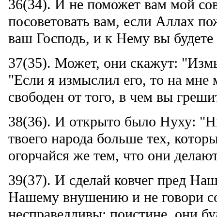
36(34). И не поможет вам мой со
посоветовать вам, если Аллах пож
ваш Господь, и к Нему вы будете
37(35). Может, они скажут: "Изм
"Если я измыслил его, то на мне 
свободен от того, в чем вы греши
38(36). И открыто было Нуху: "Н
твоего народа больше тех, котор
огорчайся же тем, что они делают
39(37). И сделай ковчег пред На
Нашему внушению и не говори со
несправедливы: поистине, они бу