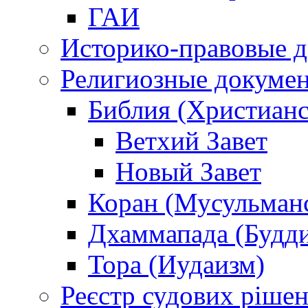
ГАИ
Историко-правовые 
Религиозные докуме
Библия (Христианс
Ветхий Завет
Новый Завет
Коран (Мусульман
Дхаммапада (Будд
Тора (Иудаизм)
Реєстр судових ріше