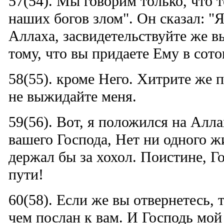
57(54). Мы говорим только, что т
наших богов злом". Он сказал: "
Аллаха, засвидетельствуйте же вы
тому, что вы придаете Ему в сот
58(55). кроме Него. Хитрите же п
не выжидайте меня.
59(56). Вот, я положился на Алла
вашего Господа, Нет ни одного ж
держал бы за хохол. Поистине, Г
пути!
60(58). Если же вы отвернетесь, т
чем послан к вам. И Господь мой