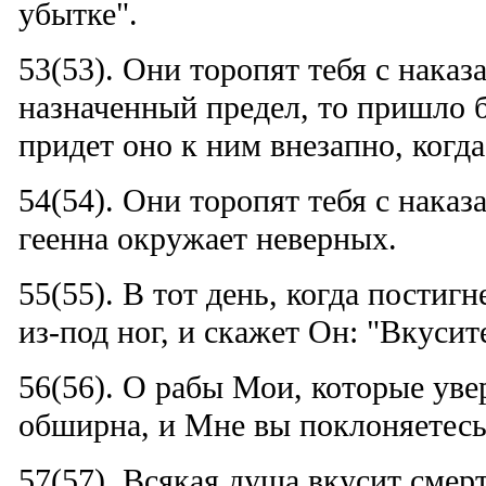
убытке".
53(53). Они торопят тебя с наказ
назначенный предел, то пришло б
придет оно к ним внезапно, когда
54(54). Они торопят тебя с наказ
геенна окружает неверных.
55(55). В тот день, когда постигн
из-под ног, и скажет Он: "Вкусит
56(56). О рабы Мои, которые ув
обширна, и Мне вы поклоняетесь
57(57). Всякая душа вкусит смерт