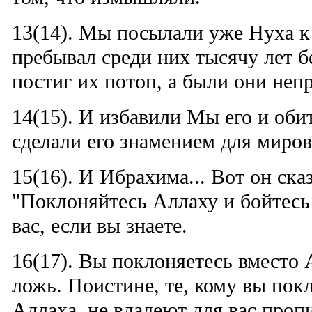
13(14). Мы посылали уже Нуха к 
пребывал среди них тысячу лет б
постиг их потоп, а были они неп
14(15). И избавили Мы его и оби
сделали его знамением для миров
15(16). И Ибрахима... Вот он ска
"Поклоняйтесь Аллаху и бойтесь 
вас, если вы знаете.
16(17). Вы поклоняетесь вместо 
ложь. Поистине, те, кому вы пок
Аллаха, не владеют для вас проп