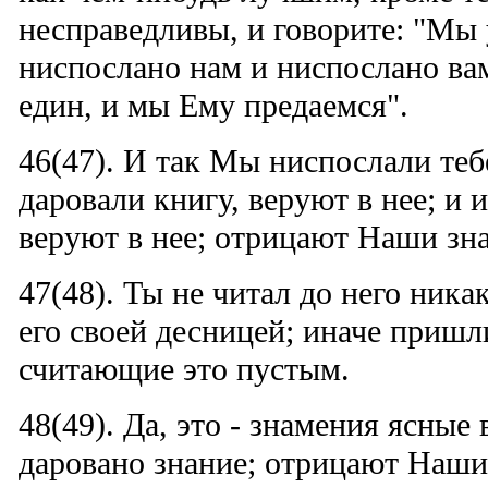
несправедливы, и говорите: "Мы 
ниспослано нам и ниспослано ва
един, и мы Ему предаемся".
46(47). И так Мы ниспослали теб
даровали книгу, веруют в нее; и и
веруют в нее; отрицают Наши зн
47(48). Ты не читал до него ника
его своей десницей; иначе пришл
считающие это пустым.
48(49). Да, это - знамения ясные 
даровано знание; отрицают Наши