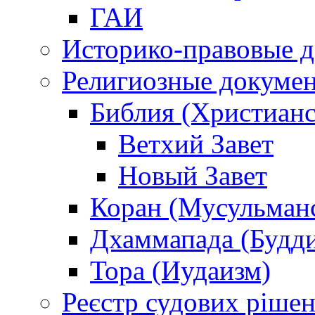
ГАИ
Историко-правовые 
Религиозные докуме
Библия (Христианс
Ветхий Завет
Новый Завет
Коран (Мусульман
Дхаммапада (Будд
Тора (Иудаизм)
Реєстр судових ріше