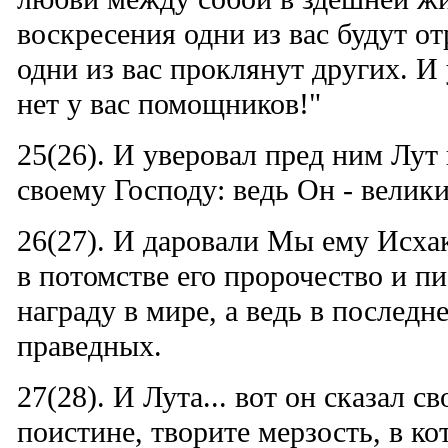
воскресения одни из вас будут от
одни из вас проклянут других. И
нет у вас помощников!"
25(26). И уверовал пред ним Лут 
своему Господу: ведь Он - велик
26(27). И даровали Мы ему Исхак
в потомстве его пророчество и пи
награду в мире, а ведь в последне
праведных.
27(28). И Лута... вот он сказал с
поистине, творите мерзость, в к