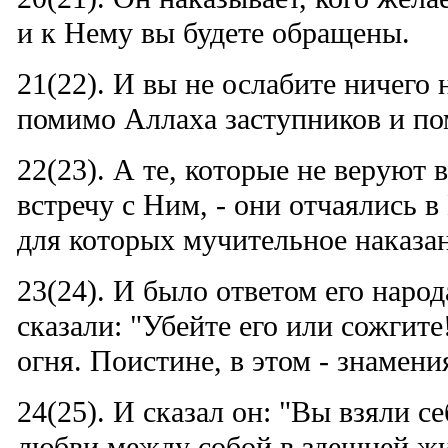
и к Нему вы будете обращены.
21(22). И вы не ослабите ничего н
помимо Аллаха заступников и п
22(23). А те, которые не веруют 
встречу с Ним, - они отчаялись в
для которых мучительное наказа
23(24). И было ответом его народ
сказали: "Убейте его или сожгите
огня. Поистине, в этом - знамен
24(25). И сказал он: "Вы взяли с
любви между собой в здешней жи