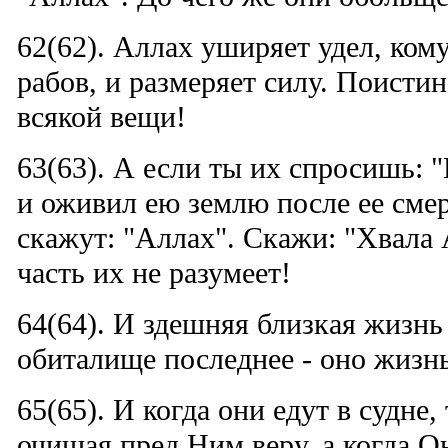
62(62). Аллах уширяет удел, ком
рабов, и размеряет силу. Поисти
всякой вещи!
63(63). А если ты их спросишь: "
и оживил ею землю после ее смер
скажут: "Аллах". Скажи: "Хвала
часть их не разумеет!
64(64). И здешняя близкая жизнь -
обиталище последнее - оно жизнь
65(65). И когда они едут в судне,
очищая пред Ним веру. а когда Он