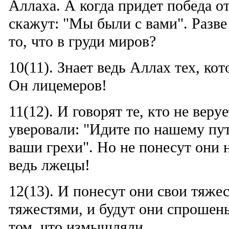
Аллаха. А когда придет победа от
скажут: "Мы были с вами". Разве
то, что в груди миров?
10(11). Знает ведь Аллах тех, кот
Он лицемеров!
11(12). И говорят те, кто не веру
уверовали: "Идите по нашему пут
ваши грехи". Но не понесут они 
ведь лжецы!
12(13). И понесут они свои тяже
тяжестями, и будут они спрошены
том, что измышляли.