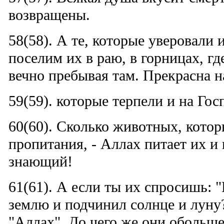
возвращены.
58(58). А те, которые уверовали 
поселим их в раю, в горницах, где
вечно пребывая там. Прекрасна 
59(59). которые терпели и на Гос
60(60). Сколько животных, котор
пропитания, - Аллах питает их и
знающий!
61(61). А если ты их спросишь: "
землю и подчинил солнце и луну?
"Аллах". До чего же они обольщ