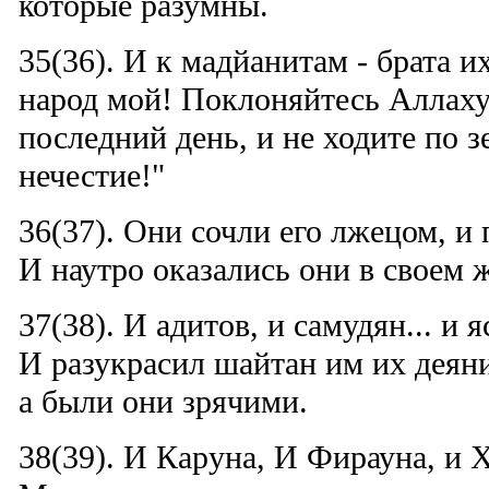
которые разумны.
35(36). И к мадйанитам - брата и
народ мой! Поклоняйтесь Аллаху
последний день, и не ходите по з
нечестие!"
36(37). Они сочли его лжецом, и 
И наутро оказались они в своем
37(38). И адитов, и самудян... и
И разукрасил шайтан им их деяни
а были они зрячими.
38(39). И Каруна, И Фирауна, и 