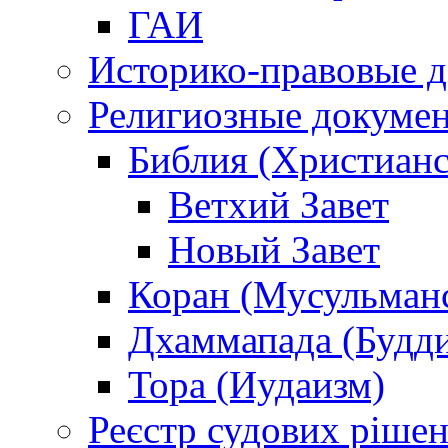
ГАИ
Историко-правовые 
Религиозные докуме
Библия (Христианс
Ветхий Завет
Новый Завет
Коран (Мусульман
Дхаммапада (Будд
Тора (Иудаизм)
Реєстр судових ріше