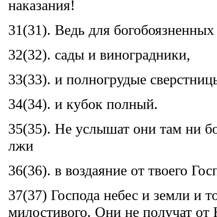
наказания!
31(31). Ведь для богобоязненных 
32(32). сады и виноградники,
33(33). и полногрудые сверстниц
34(34). и кубок полный.
35(35). Не услышат они там ни б
лжи
36(36). в воздаяние от твоего Госп
37(37) Господа небес и земли и т
милостивого. Они не получат от 