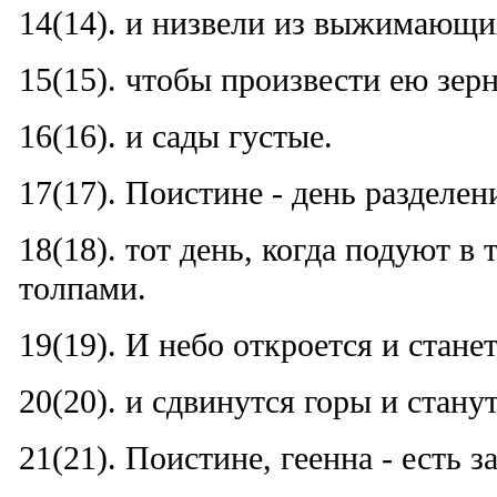
14(14). и низвели из выжимающи
15(15). чтобы произвести ею зерн
16(16). и сады густые.
17(17). Поистине - день разделен
18(18). тот день, когда подуют в 
толпами.
19(19). И небо откроется и стане
20(20). и сдвинутся горы и стану
21(21). Поистине, геенна - есть за