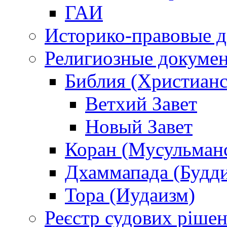
ГАИ
Историко-правовые 
Религиозные докуме
Библия (Христианс
Ветхий Завет
Новый Завет
Коран (Мусульман
Дхаммапада (Будд
Тора (Иудаизм)
Реєстр судових ріше