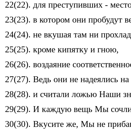
22(22). для преступивших - место
23(23). в котором они пробудут в
24(24). не вкушая там ни прохлад
25(25). кроме кипятку и гною,
26(26). воздаяние соответственно
27(27). Ведь они не надеялись на
28(28). и считали ложью Наши з
29(29). И каждую вещь Мы сочли,
30(30). Вкусите же, Мы не приба