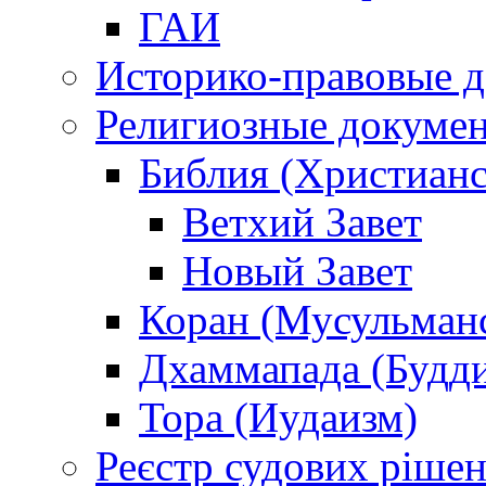
ГАИ
Историко-правовые 
Религиозные докуме
Библия (Христианс
Ветхий Завет
Новый Завет
Коран (Мусульман
Дхаммапада (Будд
Тора (Иудаизм)
Реєстр судових ріше