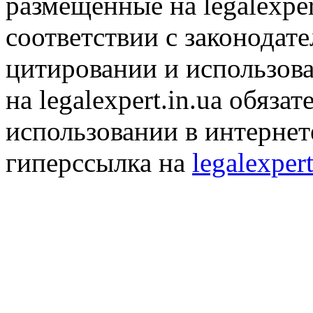
размещенные на legalexper
соответствии с законодат
цитировании и использов
на legalexpert.in.ua обяз
использовании в интернет
гиперссылка на
legalexpert