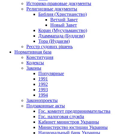
Историко-правовые документы
Религиозные документы
Библия (Христианство)
Ветхий Завет
Новый Завет
Коран (Мусульманство)
Дхаммапада (Буддизм)
Тора (Иудаизм)
Реєстр судових рішень
Нормативная база
Конституция
Кодексы
Законы
Популярные
1991
1992
1993
1994
Законопроекты
Подзаконные акты
Гос. комитет предпринимательства
Гос. налоговая служба
Кабинет министров Украины
Министерство юстиции Украины
Национальный банк Украины