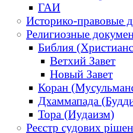
ГАИ
Историко-правовые 
Религиозные докуме
Библия (Христианс
Ветхий Завет
Новый Завет
Коран (Мусульман
Дхаммапада (Будд
Тора (Иудаизм)
Реєстр судових ріше